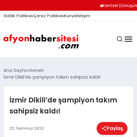
Kentsel Dönüşüm Ofisi
Gizlilik Politikası
Çerez Politikası
Künye
İletişim
ANASAYFA
Ana Sayfa
Genel
İzmir Dikili’de şampiyon takım sahipsiz kaldı!
GÜNDEM
İzmir Dikili’de şampiyon takım
sahipsiz kaldı!
DÜNYA
Paylaş
22 Temmuz 2022