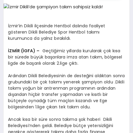
EĞITIM
EKONOMI
İzmir’in Dikili ilçesinde Hentbol dalında faaliyet
gösteren Dikili Belediye Spor Hentbol takımı
kurumunca da yalnız bırakıldı.
HABERLER
İZMİR (İGFA) –
Geçtiğimiz yıllarda kurularak çok kısa
bir sürede büyük başarılara imza atan takım, bölgesel
ligde de başarılı olarak 2.lige çıktı.
MAGAZIN
Ardından Dikili Belediyesinin de desteğini aldıktan sonra
grubundaki bir çok takımı yenerek şampiyon oldu .Dikili
takımı yoğun bir antrenman programının ardından
SAĞLIK
dışarıdan hiçbir transfer yapmadan ve kısıtlı bir
bütçeyle oynadığı tüm maçları kazandı ve Ege
bölgesinden 1.lige çıkan tek takım oldu.
SPOR
Ancak kısa bir süre sonra takıma şok haberi Dikili
Belediyesi’nden geldi. Belediye bütçe yetersizliğini
gerekçe göstererek takımı daha fazla finanse
TEKNOLOJI