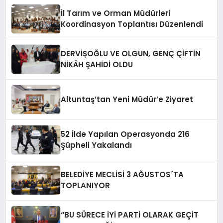
İl Tarım ve Orman Müdürleri
Koordinasyon Toplantısı Düzenlendi
DERVİŞOĞLU VE OLGUN, GENÇ ÇİFTİN
NİKÂH ŞAHİDİ OLDU
Altuntaş’tan Yeni Müdür’e Ziyaret
52 İlde Yapılan Operasyonda 216
Şüpheli Yakalandı
BELEDİYE MECLİSİ 3 AĞUSTOS´TA
TOPLANIYOR
“BU SÜRECE İYİ PARTİ OLARAK GEÇİT