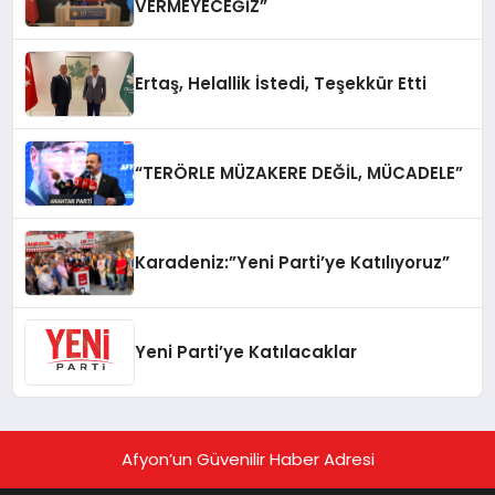
VERMEYECEĞİZ”
Ertaş, Helallik İstedi, Teşekkür Etti
“TERÖRLE MÜZAKERE DEĞİL, MÜCADELE”
Karadeniz:”Yeni Parti’ye Katılıyoruz”
Yeni Parti’ye Katılacaklar
Afyon’un Güvenilir Haber Adresi