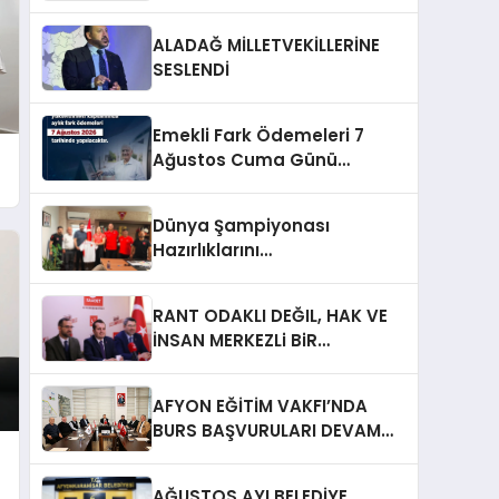
ALADAĞ MİLLETVEKİLLERİNE
SESLENDİ
Emekli Fark Ödemeleri 7
Ağustos Cuma Günü
Yapılacak
Dünya Şampiyonası
Hazırlıklarını
Afyonkarahisar’da
Sürdürüyorlar
RANT ODAKLI DEĞIL, HAK VE
İNSAN MERKEZLi BiR
DÖNÜŞÜM İÇiN
AFYONKARAHiSAR’IN
AFYON EĞİTİM VAKFI’NDA
YANINDAYIZ!
BURS BAŞVURULARI DEVAM
EDİYOR
AĞUSTOS AYI BELEDİYE