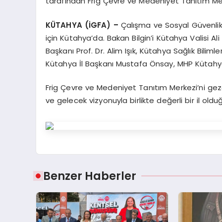
tarafından Frig Çevre ve Medeniyet Tanıtım Mer
KÜTAHYA (İGFA) –
Çalışma ve Sosyal Güvenlik 
için Kütahya’da. Bakan Bilgin’i Kütahya Valisi Ali
Başkanı Prof. Dr. Alim Işık, Kütahya Sağlık Biliml
Kütahya İl Başkanı Mustafa Önsay, MHP Kütahya İ
Frig Çevre ve Medeniyet Tanıtım Merkezi’ni gezen
ve gelecek vizyonuyla birlikte değerli bir il oldu
Benzer Haberler