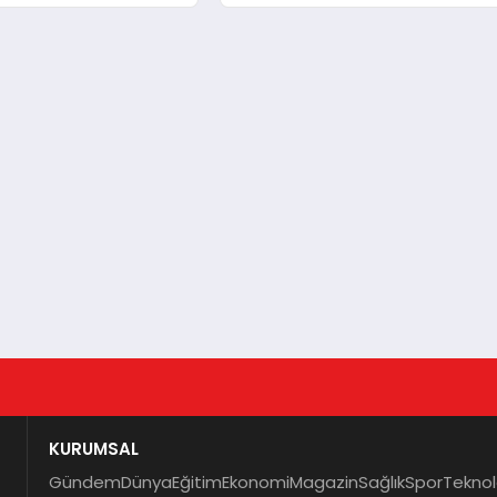
KURUMSAL
Gündem
Dünya
Eğitim
Ekonomi
Magazin
Sağlık
Spor
Teknol