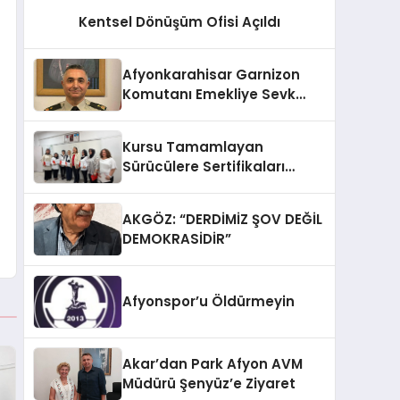
Kentsel Dönüşüm Ofisi Açıldı
Afyonkarahisar Garnizon
Komutanı Emekliye Sevk
Edildi
Kursu Tamamlayan
Sürücülere Sertifikaları
Verildi
AKGÖZ: “DERDİMİZ ŞOV DEĞİL
DEMOKRASİDİR”
Afyonspor’u Öldürmeyin
Akar’dan Park Afyon AVM
Müdürü Şenyüz’e Ziyaret