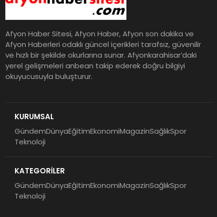
Afyon Haber Sitesi, Afyon Haber, Afyon son dakika ve
Afyon Haberleri odaklı güncel içerikleri tarafsız, güvenilir
ve hızlı bir şekilde okurlarına sunar. Afyonkarahisar’daki
yerel gelişmeleri anbean takip ederek doğru bilgiyi
okuyucusuyla buluşturur.
KURUMSAL
Gündem
Dünya
Eğitim
Ekonomi
Magazin
Sağlık
Spor
Teknoloji
KATEGORİLER
Gündem
Dünya
Eğitim
Ekonomi
Magazin
Sağlık
Spor
Teknoloji