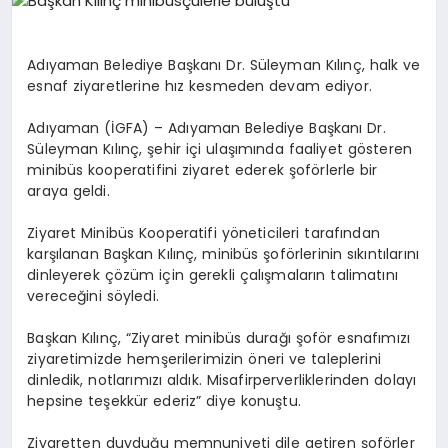
EĞITIM
Adıyaman Belediye Başkanı Dr. Süleyman Kılınç, halk ve
EKONOMI
esnaf ziyaretlerine hız kesmeden devam ediyor.
Adıyaman (İGFA) – Adıyaman Belediye Başkanı Dr.
Süleyman Kılınç, şehir içi ulaşımında faaliyet gösteren
HABERLER
minibüs kooperatifini ziyaret ederek şoförlerle bir
araya geldi.
MAGAZIN
Ziyaret Minibüs Kooperatifi yöneticileri tarafından
karşılanan Başkan Kılınç, minibüs şoförlerinin sıkıntılarını
dinleyerek çözüm için gerekli çalışmaların talimatını
vereceğini söyledi.
SAĞLIK
Başkan Kılınç, “Ziyaret minibüs durağı şoför esnafımızı
ziyaretimizde hemşerilerimizin öneri ve taleplerini
SPOR
dinledik, notlarımızı aldık. Misafirperverliklerinden dolayı
hepsine teşekkür ederiz” diye konuştu.
Ziyaretten duyduğu memnuniyeti dile getiren şoförler
TEKNOLOJI