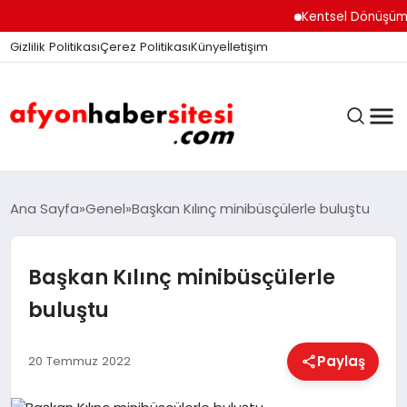
Kentsel Dönüşüm Ofisi
Gizlilik Politikası
Çerez Politikası
Künye
İletişim
ANASAYFA
Ana Sayfa
Genel
Başkan Kılınç minibüsçülerle buluştu
Başkan Kılınç minibüsçülerle
GÜNDEM
buluştu
DÜNYA
Paylaş
20 Temmuz 2022