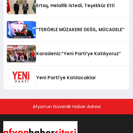
Ertaş, Helallik İstedi, Teşekkür Etti
“TERÖRLE MÜZAKERE DEĞİL, MÜCADELE”
Karadeniz:”Yeni Parti’ye Katılıyoruz”
Yeni Parti’ye Katılacaklar
Afyon’un Güvenilir Haber Adresi