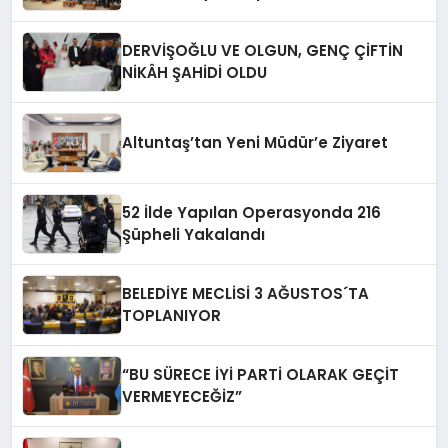
DERVİŞOĞLU VE OLGUN, GENÇ ÇİFTİN
NİKÂH ŞAHİDİ OLDU
Altuntaş’tan Yeni Müdür’e Ziyaret
52 İlde Yapılan Operasyonda 216
Şüpheli Yakalandı
BELEDİYE MECLİSİ 3 AĞUSTOS´TA
TOPLANIYOR
“BU SÜRECE İYİ PARTİ OLARAK GEÇİT
VERMEYECEĞİZ”