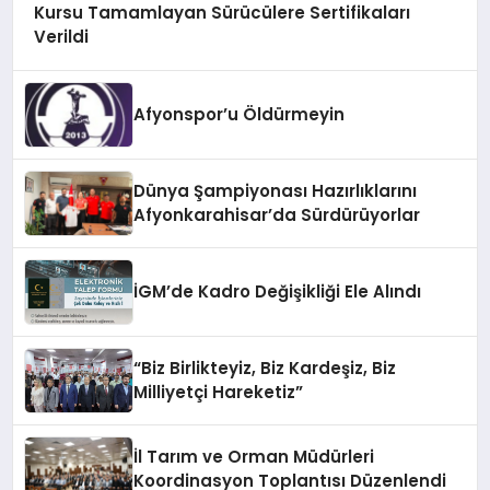
Kursu Tamamlayan Sürücülere Sertifikaları
Verildi
Afyonspor’u Öldürmeyin
Dünya Şampiyonası Hazırlıklarını
Afyonkarahisar’da Sürdürüyorlar
İGM’de Kadro Değişikliği Ele Alındı
“Biz Birlikteyiz, Biz Kardeşiz, Biz
Milliyetçi Hareketiz”
İl Tarım ve Orman Müdürleri
Koordinasyon Toplantısı Düzenlendi