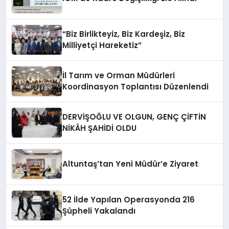
“Biz Birlikteyiz, Biz Kardeşiz, Biz
Milliyetçi Hareketiz”
İl Tarım ve Orman Müdürleri
Koordinasyon Toplantısı Düzenlendi
DERVİŞOĞLU VE OLGUN, GENÇ ÇİFTİN
NİKÂH ŞAHİDİ OLDU
Altuntaş’tan Yeni Müdür’e Ziyaret
52 İlde Yapılan Operasyonda 216
Şüpheli Yakalandı