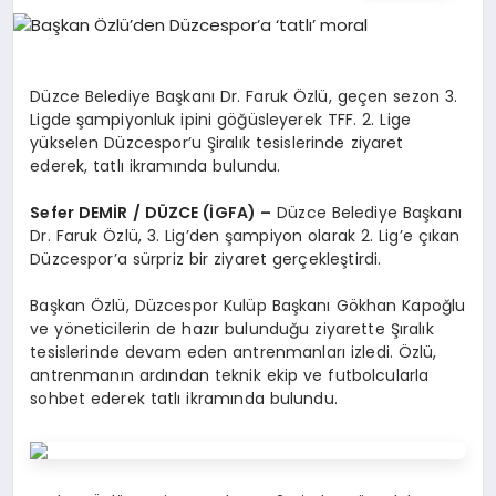
EĞITIM
EKONOMI
Düzce Belediye Başkanı Dr. Faruk Özlü, geçen sezon 3.
Ligde şampiyonluk ipini göğüsleyerek TFF. 2. Lige
yükselen Düzcespor’u Şiralık tesislerinde ziyaret
HABERLER
ederek, tatlı ikramında bulundu.
Sefer DEMİR / DÜZCE (İGFA) –
Düzce Belediye Başkanı
Dr. Faruk Özlü, 3. Lig’den şampiyon olarak 2. Lig’e çıkan
MAGAZIN
Düzcespor’a sürpriz bir ziyaret gerçekleştirdi.
Başkan Özlü, Düzcespor Kulüp Başkanı Gökhan Kapoğlu
ve yöneticilerin de hazır bulunduğu ziyarette Şıralık
SAĞLIK
tesislerinde devam eden antrenmanları izledi. Özlü,
antrenmanın ardından teknik ekip ve futbolcularla
sohbet ederek tatlı ikramında bulundu.
SPOR
TEKNOLOJI