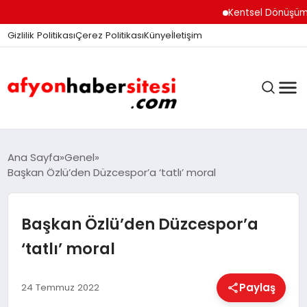
Kentsel Dönüşüm Ofisi
Gizlilik Politikası
Çerez Politikası
Künye
İletişim
ANASAYFA
Ana Sayfa
Genel
Başkan Özlü’den Düzcespor’a ‘tatlı’ moral
GÜNDEM
Başkan Özlü’den Düzcespor’a
‘tatlı’ moral
DÜNYA
Paylaş
24 Temmuz 2022