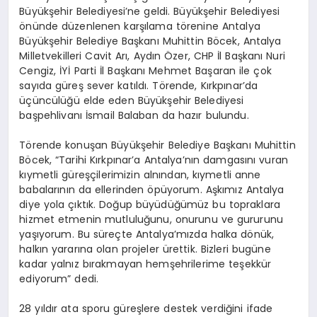
Büyükşehir Belediyesi’ne geldi. Büyükşehir Belediyesi
önünde düzenlenen karşılama törenine Antalya
Büyükşehir Belediye Başkanı Muhittin Böcek, Antalya
Milletvekilleri Cavit Arı, Aydın Özer, CHP İl Başkanı Nuri
Cengiz, İYİ Parti İl Başkanı Mehmet Başaran ile çok
sayıda güreş sever katıldı. Törende, Kırkpınar’da
üçüncülüğü elde eden Büyükşehir Belediyesi
başpehlivanı İsmail Balaban da hazır bulundu.
Törende konuşan Büyükşehir Belediye Başkanı Muhittin
Böcek, “Tarihi Kırkpınar’a Antalya’nın damgasını vuran
kıymetli güreşçilerimizin alnından, kıymetli anne
babalarının da ellerinden öpüyorum. Aşkımız Antalya
diye yola çıktık. Doğup büyüdüğümüz bu topraklara
hizmet etmenin mutluluğunu, onurunu ve gururunu
yaşıyorum. Bu süreçte Antalya’mızda halka dönük,
halkın yararına olan projeler ürettik. Bizleri bugüne
kadar yalnız bırakmayan hemşehrilerime teşekkür
ediyorum” dedi.
28 yıldır ata sporu güreşlere destek verdiğini ifade