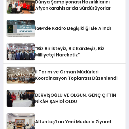
Dünya Şampiyonası Hazırlıklarını
Afyonkarahisar’da Sürdürüyorlar
İGM’de Kadro Değişikliği Ele Alındı
“Biz Birlikteyiz, Biz Kardeşiz, Biz
Milliyetçi Hareketiz”
İl Tarım ve Orman Müdürleri
Koordinasyon Toplantısı Düzenlendi
DERVİŞOĞLU VE OLGUN, GENÇ ÇİFTİN
NİKÂH ŞAHİDİ OLDU
Altuntaş’tan Yeni Müdür’e Ziyaret