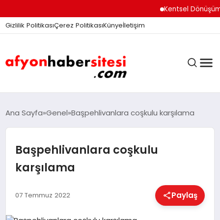
Kentsel Dönüşüm Ofisi 
Gizlilik Politikası
Çerez Politikası
Künye
İletişim
ANASAYFA
Ana Sayfa
Genel
Başpehlivanlara coşkulu karşılama
Başpehlivanlara coşkulu
GÜNDEM
karşılama
DÜNYA
Paylaş
07 Temmuz 2022