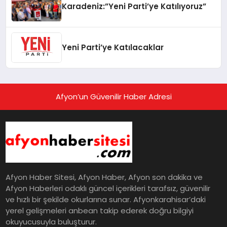
Karadeniz:”Yeni Parti’ye Katılıyoruz”
Yeni Parti’ye Katılacaklar
Afyon’un Güvenilir Haber Adresi
Afyon Haber Sitesi, Afyon Haber, Afyon son dakika ve
Afyon Haberleri odaklı güncel içerikleri tarafsız, güvenilir
ve hızlı bir şekilde okurlarına sunar. Afyonkarahisar’daki
yerel gelişmeleri anbean takip ederek doğru bilgiyi
okuyucusuyla buluşturur.