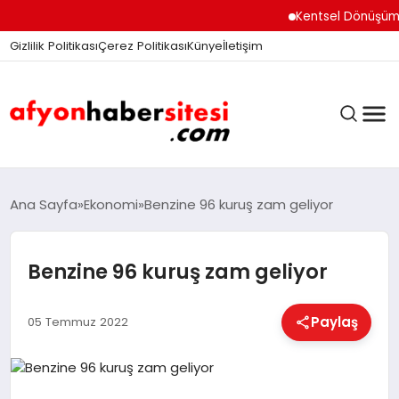
Kentsel Dönüşüm Ofisi 
Gizlilik Politikası
Çerez Politikası
Künye
İletişim
ANASAYFA
Ana Sayfa
Ekonomi
Benzine 96 kuruş zam geliyor
Benzine 96 kuruş zam geliyor
GÜNDEM
Paylaş
05 Temmuz 2022
DÜNYA