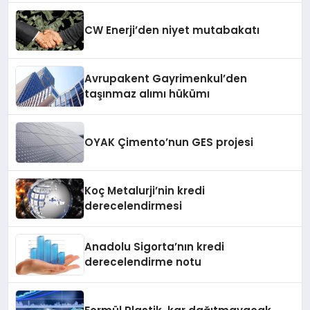
CW Enerji’den niyet mutabakatı
Avrupakent Gayrimenkul’den
taşınmaz alımı hükümı
OYAK Çimento’nun GES projesi
Koç Metalurji’nin kredi
derecelendirmesi
Anadolu Sigorta’nın kredi
derecelendirme notu