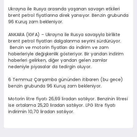
EĞITIM
Ukrayna ile Rusya arasında yaşanan savaşın etkileri
brent petrol fiyatlarına direk yansıyor. Benzin grubunda
96 Kuruş zam bekleniyor.
EKONOMI
ANKARA (İGFA) – Ukrayna ile Rusya savaşıyla birlikte
brent petrol fiyatları dalgalanma seyrini sürdürüyor.
HABERLER
Benzin ve motorin fiyatları da indirim ve zam
haberleriyle değişkenlik gösteriyor. Bir yandan indirim
haberleri gelirken, diğer yandan gelen zamlar
nedeniyle piyasalar da tedirgin oluyor.
MAGAZIN
6 Temmuz Çarşamba gününden itibaren (bu gece)
benzin grubunda 96 Kuruş zam bekleniyor.
SAĞLIK
Motorin litre fiyatı 26,69 liradan satılıyor. Benzinin litresi
ise ortalama 25,20 liradan satılıyor. LPG litre fiyatı
indirimin 10,70 liradan satılıyor.
SPOR
TEKNOLOJI