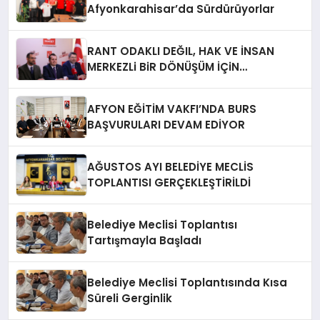
Afyonkarahisar’da Sürdürüyorlar
RANT ODAKLI DEĞIL, HAK VE İNSAN
MERKEZLi BiR DÖNÜŞÜM İÇiN
AFYONKARAHiSAR’IN YANINDAYIZ!
AFYON EĞİTİM VAKFI’NDA BURS
BAŞVURULARI DEVAM EDİYOR
AĞUSTOS AYI BELEDİYE MECLİS
TOPLANTISI GERÇEKLEŞTİRİLDİ
Belediye Meclisi Toplantısı
Tartışmayla Başladı
Belediye Meclisi Toplantısında Kısa
Süreli Gerginlik