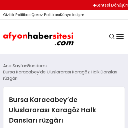
Kentsel Dönüşüm Ofisi
Gizlilik Politikası
Çerez Politikası
Künye
İletişim
ANASAYFA
Ana Sayfa
Gündem
Bursa Karacabey’de Uluslararası Karagöz Halk Dansları
rüzgârı
GÜNDEM
Bursa Karacabey’de
DÜNYA
Uluslararası Karagöz Halk
Dansları rüzgârı