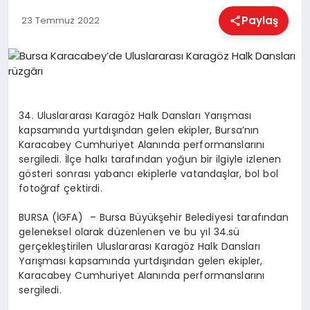
EĞITIM
Paylaş
23 Temmuz 2022
EKONOMI
HABERLER
34. Uluslararası Karagöz Halk Dansları Yarışması
kapsamında yurtdışından gelen ekipler, Bursa’nın
Karacabey Cumhuriyet Alanında performanslarını
MAGAZIN
sergiledi. İlçe halkı tarafından yoğun bir ilgiyle izlenen
gösteri sonrası yabancı ekiplerle vatandaşlar, bol bol
fotoğraf çektirdi.
SAĞLIK
BURSA (İGFA) – Bursa Büyükşehir Belediyesi tarafından
geleneksel olarak düzenlenen ve bu yıl 34.sü
gerçekleştirilen Uluslararası Karagöz Halk Dansları
SPOR
Yarışması kapsamında yurtdışından gelen ekipler,
Karacabey Cumhuriyet Alanında performanslarını
sergiledi.
TEKNOLOJI