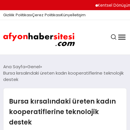
Kentsel Dönüşüm Ofis
Gizlilik Politikası
Çerez Politikası
Künye
İletişim
ANASAYFA
Ana Sayfa
Genel
Bursa kırsalındaki üreten kadın kooperatiflerine teknolojik
destek
GÜNDEM
Bursa kırsalındaki üreten kadın
DÜNYA
kooperatiflerine teknolojik
destek