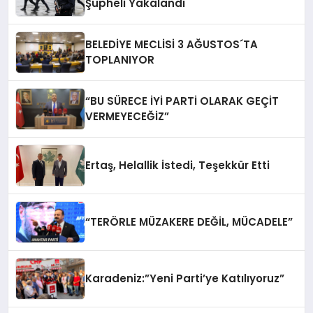
Şüpheli Yakalandı
BELEDİYE MECLİSİ 3 AĞUSTOS´TA
TOPLANIYOR
“BU SÜRECE İYİ PARTİ OLARAK GEÇİT
VERMEYECEĞİZ”
Ertaş, Helallik İstedi, Teşekkür Etti
“TERÖRLE MÜZAKERE DEĞİL, MÜCADELE”
Karadeniz:”Yeni Parti’ye Katılıyoruz”