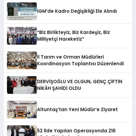
İGM’de Kadro Değişikliği Ele Alındı
“Biz Birlikteyiz, Biz Kardeşiz, Biz
Milliyetçi Hareketiz”
İl Tarım ve Orman Müdürleri
Koordinasyon Toplantısı Düzenlendi
DERVİŞOĞLU VE OLGUN, GENÇ ÇİFTİN
NİKÂH ŞAHİDİ OLDU
Altuntaş’tan Yeni Müdür’e Ziyaret
52 İlde Yapılan Operasyonda 216