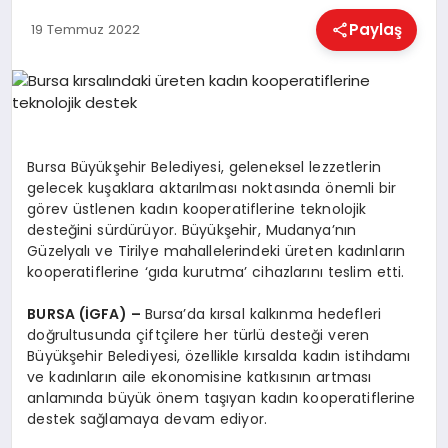
EĞITIM
Paylaş
19 Temmuz 2022
EKONOMI
HABERLER
Bursa Büyükşehir Belediyesi, geleneksel lezzetlerin
gelecek kuşaklara aktarılması noktasında önemli bir
görev üstlenen kadın kooperatiflerine teknolojik
MAGAZIN
desteğini sürdürüyor. Büyükşehir, Mudanya’nın
Güzelyalı ve Tirilye mahallelerindeki üreten kadınların
kooperatiflerine ‘gıda kurutma’ cihazlarını teslim etti.
SAĞLIK
BURSA (İGFA) –
Bursa’da kırsal kalkınma hedefleri
doğrultusunda çiftçilere her türlü desteği veren
Büyükşehir Belediyesi, özellikle kırsalda kadın istihdamı
SPOR
ve kadınların aile ekonomisine katkısının artması
anlamında büyük önem taşıyan kadın kooperatiflerine
destek sağlamaya devam ediyor.
TEKNOLOJI