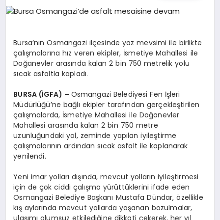
EĞITIM
EKONOMI
Bursa’nın Osmangazi ilçesinde yaz mevsimi ile birlikte
çalışmalarına hız veren ekipler, İsmetiye Mahallesi ile
Doğanevler arasında kalan 2 bin 750 metrelik yolu
HABERLER
sıcak asfaltla kapladı.
BURSA (İGFA) –
Osmangazi Belediyesi Fen İşleri
Müdürlüğü’ne bağlı ekipler tarafından gerçekleştirilen
MAGAZIN
çalışmalarda, İsmetiye Mahallesi ile Doğanevler
Mahallesi arasında kalan 2 bin 750 metre
uzunluğundaki yol, zeminde yapılan iyileştirme
çalışmalarının ardından sıcak asfalt ile kaplanarak
SAĞLIK
yenilendi.
Yeni imar yolları dışında, mevcut yolların iyileştirmesi
SPOR
için de çok ciddi çalışma yürüttüklerini ifade eden
Osmangazi Belediye Başkanı Mustafa Dündar, özellikle
kış aylarında mevcut yollarda yaşanan bozulmalar,
ulaşımı olumsuz etkilediğine dikkati çekerek, her yıl
TEKNOLOJI