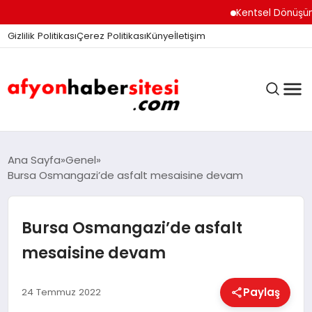
Kentsel Dönüşüm Ofisi
Gizlilik Politikası
Çerez Politikası
Künye
İletişim
ANASAYFA
Ana Sayfa
Genel
Bursa Osmangazi’de asfalt mesaisine devam
GÜNDEM
Bursa Osmangazi’de asfalt
mesaisine devam
DÜNYA
Paylaş
24 Temmuz 2022