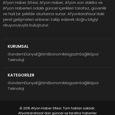
Afyon Haber Sitesi, Afyon Haber, Afyon son dakika ve
Afyon Haberleri odaklı güncel içerikleri tarafsız, güvenilir
ve hızlı bir şekilde okurlarına sunar. Afyonkarahisar’daki
yerel gelişmeleri anbean takip ederek doğru bilgiyi
okuyucusuyla buluşturur.
KURUMSAL
Gündem
Dünya
Eğitim
Ekonomi
Magazin
Sağlık
Spor
Teknoloji
KATEGORİLER
Gündem
Dünya
Eğitim
Ekonomi
Magazin
Sağlık
Spor
Teknoloji
© 2015 Afyon Haber Sitesi. Tüm hakları saklıdır.
Afyonkarahisar’dan güncel ve tarafsız haberler