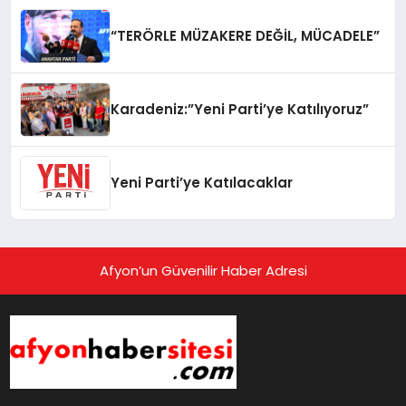
“TERÖRLE MÜZAKERE DEĞİL, MÜCADELE”
Karadeniz:”Yeni Parti’ye Katılıyoruz”
Yeni Parti’ye Katılacaklar
Afyon’un Güvenilir Haber Adresi