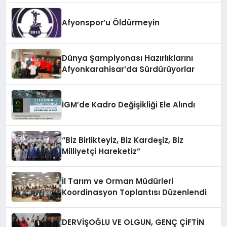
Afyonspor’u Öldürmeyin
Dünya Şampiyonası Hazırlıklarını
Afyonkarahisar’da Sürdürüyorlar
İGM’de Kadro Değişikliği Ele Alındı
“Biz Birlikteyiz, Biz Kardeşiz, Biz
Milliyetçi Hareketiz”
İl Tarım ve Orman Müdürleri
Koordinasyon Toplantısı Düzenlendi
DERVİŞOĞLU VE OLGUN, GENÇ ÇİFTİN