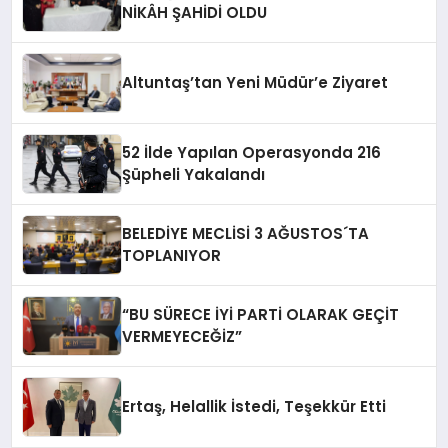
NİKÂH ŞAHİDİ OLDU
Altuntaş’tan Yeni Müdür’e Ziyaret
52 İlde Yapılan Operasyonda 216
Şüpheli Yakalandı
BELEDİYE MECLİSİ 3 AĞUSTOS´TA
TOPLANIYOR
“BU SÜRECE İYİ PARTİ OLARAK GEÇİT
VERMEYECEĞİZ”
Ertaş, Helallik İstedi, Teşekkür Etti