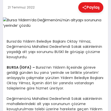
EĞITIM
Paylaş
21 Temmuz 2022
EKONOMI
HABERLER
Bursa’da Yıldırım Belediye Başkanı Oktay Yılmaz,
Değirmenönü Mahallesi Dedeefendi Sokak sakinlerinin
yaşadığı alt yapı sorununu BUSKİ ile görüşüp çözüme
MAGAZIN
kavuşturdu.
BURSA (İGFA) –
Bursa’nın Yıldırım ilçesinde göreve
geldiği günden bu yana ‘yerinde ve birlikte yönetim’
SAĞLIK
anlayışıyla çalışmalar yürüten Yıldırım Belediye Başkanı
Oktay Yılmaz, ilçenin dört bir yanında vatandaşın
taleplerine göre hizmet üretiyor.
SPOR
Değirmenönü Mahallesi Dedeefendi Sokak sakinlerinin
mahallelerindeki alt yapı sorununun çözüme
kavuşturulması talebi üzerine harekete geçen Yıldırım
TEKNOLOJI