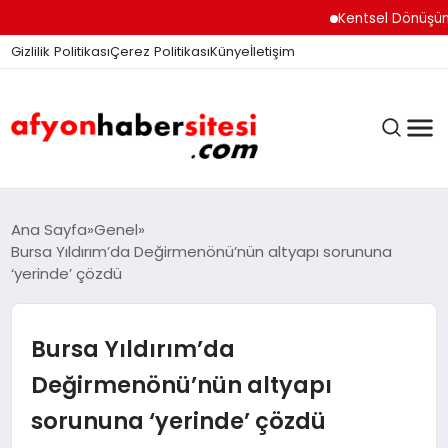
Kentsel Dönüşüm Ofisi
Gizlilik Politikası
Çerez Politikası
Künye
İletişim
ANASAYFA
Ana Sayfa
Genel
Bursa Yıldırım’da Değirmenönü’nün altyapı sorununa
‘yerinde’ çözdü
GÜNDEM
Bursa Yıldırım’da
DÜNYA
Değirmenönü’nün altyapı
sorununa ‘yerinde’ çözdü