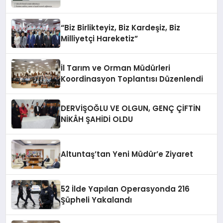
“Biz Birlikteyiz, Biz Kardeşiz, Biz
Milliyetçi Hareketiz”
İl Tarım ve Orman Müdürleri
Koordinasyon Toplantısı Düzenlendi
DERVİŞOĞLU VE OLGUN, GENÇ ÇİFTİN
NİKÂH ŞAHİDİ OLDU
Altuntaş’tan Yeni Müdür’e Ziyaret
52 İlde Yapılan Operasyonda 216
Şüpheli Yakalandı