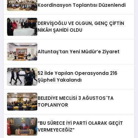
Koordinasyon Toplantısı Düzenlendi
DERVİŞOĞLU VE OLGUN, GENÇ ÇİFTİN
NİKÂH ŞAHİDİ OLDU
Altuntaş’tan Yeni Müdür’e Ziyaret
52 İlde Yapılan Operasyonda 216
Şüpheli Yakalandı
BELEDİYE MECLİSİ 3 AĞUSTOS´TA
TOPLANIYOR
“BU SÜRECE İYİ PARTİ OLARAK GEÇİT
VERMEYECEĞİZ”