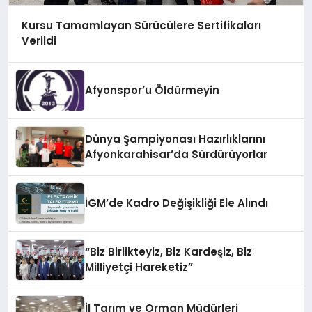
Kursu Tamamlayan Sürücülere Sertifikaları
Verildi
Afyonspor’u Öldürmeyin
Dünya Şampiyonası Hazırlıklarını
Afyonkarahisar’da Sürdürüyorlar
İGM’de Kadro Değişikliği Ele Alındı
“Biz Birlikteyiz, Biz Kardeşiz, Biz
Milliyetçi Hareketiz”
İl Tarım ve Orman Müdürleri