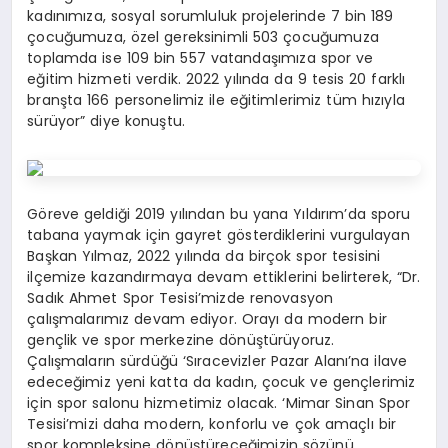
kadınımıza, sosyal sorumluluk projelerinde 7 bin 189
çocuğumuza, özel gereksinimli 503 çocuğumuza
toplamda ise 109 bin 557 vatandaşımıza spor ve
eğitim hizmeti verdik. 2022 yılında da 9 tesis 20 farklı
branşta 166 personelimiz ile eğitimlerimiz tüm hızıyla
sürüyor” diye konuştu.
Göreve geldiği 2019 yılından bu yana Yıldırım’da sporu
tabana yaymak için gayret gösterdiklerini vurgulayan
Başkan Yılmaz, 2022 yılında da birçok spor tesisini
ilçemize kazandırmaya devam ettiklerini belirterek, “Dr.
Sadık Ahmet Spor Tesisi’mizde renovasyon
çalışmalarımız devam ediyor. Orayı da modern bir
gençlik ve spor merkezine dönüştürüyoruz.
Çalışmaların sürdüğü ‘Sıracevizler Pazar Alanı’na ilave
edeceğimiz yeni katta da kadın, çocuk ve gençlerimiz
için spor salonu hizmetimiz olacak. ‘Mimar Sinan Spor
Tesisi’mizi daha modern, konforlu ve çok amaçlı bir
spor kompleksine dönüştüreceğimizin sözünü