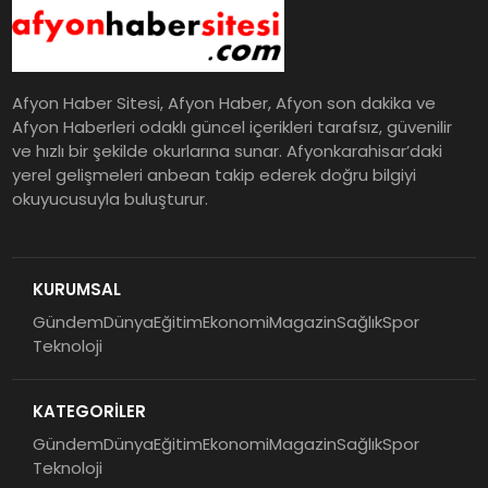
Afyon Haber Sitesi, Afyon Haber, Afyon son dakika ve
Afyon Haberleri odaklı güncel içerikleri tarafsız, güvenilir
ve hızlı bir şekilde okurlarına sunar. Afyonkarahisar’daki
yerel gelişmeleri anbean takip ederek doğru bilgiyi
okuyucusuyla buluşturur.
KURUMSAL
Gündem
Dünya
Eğitim
Ekonomi
Magazin
Sağlık
Spor
Teknoloji
KATEGORİLER
Gündem
Dünya
Eğitim
Ekonomi
Magazin
Sağlık
Spor
Teknoloji