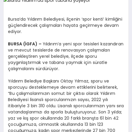
EĞITIM
Bursa’da Yıldırım Belediyesi, ilçenin ‘spor kenti’ kimliğini
EKONOMI
güçlendirecek çalışmaları hayata geçirmeye devam
ediyor.
BURSA (İGFA) –
Yıldırım’a yeni spor tesisleri kazandıran
HABERLER
ve mevcut tesislerde de renovasyon çalışmaları
gerçekleştiren yerel belediye, ilçede sporu
yaygınlaştırmak ve tabana yaymak için süratle
MAGAZIN
çalışmalarını sürdürüyor.
Yıldırım Belediye Başkanı Oktay Yılmaz, sporu ve
sporcuyu desteklemeye devam ettiklerini belirterek,
SAĞLIK
“Bu çalışmalarımızın somut bir çıktısı olarak Yıldırım
Belediyesi lisanslı sporcularımızın sayısı, 2022 yılı
itibariyle 3 bin 310 oldu. Lisanslı sporcularımızın yanı sıra
SPOR
vatandaşlarımızı da sporla buluşturuyoruz. Son 3 yılda;
yaz ve kış spor okullarında 20 farklı branşta 61 bin 42
çocuğumuza, cimnastik okullarında 13 bin 123
çocuğumuza, kadın spor merkezlerinde 27 bin 700
TEKNOLOJI