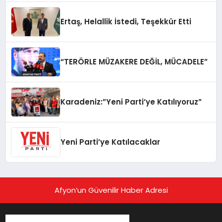
Ertaş, Helallik İstedi, Teşekkür Etti
“TERÖRLE MÜZAKERE DEĞİL, MÜCADELE”
Karadeniz:”Yeni Parti’ye Katılıyoruz”
Yeni Parti’ye Katılacaklar
Afyon’un Güvenilir Haber Adresi