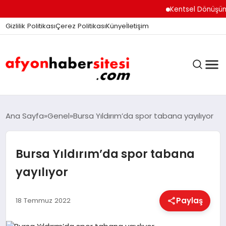
Kentsel Dönüşüm Ofisi
Gizlilik Politikası
Çerez Politikası
Künye
İletişim
ANASAYFA
Ana Sayfa
Genel
Bursa Yıldırım’da spor tabana yayılıyor
Bursa Yıldırım’da spor tabana
GÜNDEM
yayılıyor
DÜNYA
Paylaş
18 Temmuz 2022