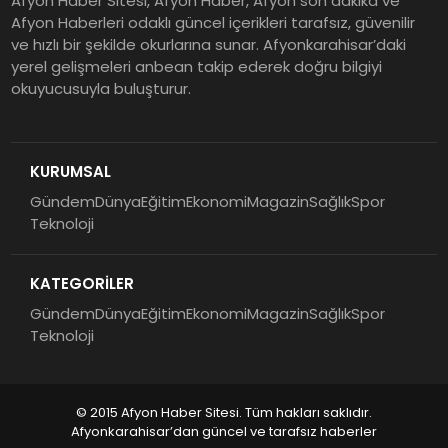
Afyon Haber Sitesi, Afyon Haber, Afyon son dakika ve
Afyon Haberleri odaklı güncel içerikleri tarafsız, güvenilir
ve hızlı bir şekilde okurlarına sunar. Afyonkarahisar’daki
yerel gelişmeleri anbean takip ederek doğru bilgiyi
okuyucusuyla buluşturur.
KURUMSAL
Gündem
Dünya
Eğitim
Ekonomi
Magazin
Sağlık
Spor
Teknoloji
KATEGORİLER
Gündem
Dünya
Eğitim
Ekonomi
Magazin
Sağlık
Spor
Teknoloji
© 2015 Afyon Haber Sitesi. Tüm hakları saklıdır.
Afyonkarahisar’dan güncel ve tarafsız haberler