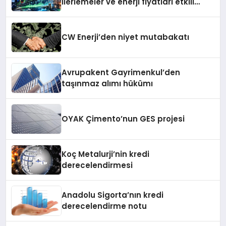
ilerlemeler ve enerji fiyatları etkili
oluyor
CW Enerji’den niyet mutabakatı
Avrupakent Gayrimenkul’den
taşınmaz alımı hükümı
OYAK Çimento’nun GES projesi
Koç Metalurji’nin kredi
derecelendirmesi
Anadolu Sigorta’nın kredi
derecelendirme notu