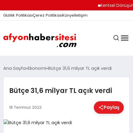
Kentsel Dönüşüm Ofisi
Gizlilik Politikası
Çerez Politikası
Künye
İletişim
ANASAYFA
Ana Sayfa
Ekonomi
Bütçe 31,6 milyar TL açık verdi
Bütçe 31,6 milyar TL açık verdi
GÜNDEM
Paylaş
18 Temmuz 2022
DÜNYA