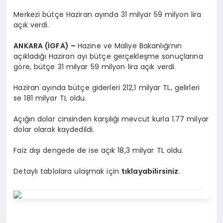
EĞITIM
Merkezi bütçe Haziran ayında 31 milyar 59 milyon lira
açık verdi.
EKONOMI
ANKARA (İGFA) –
Hazine ve Maliye Bakanlığı’nın
açıkladığı Haziran ayı bütçe gerçekleşme sonuçlarına
göre, bütçe 31 milyar 59 milyon lira açık verdi.
HABERLER
Haziran ayında bütçe giderleri 212,1 milyar TL, gelirleri
se 181 milyar TL oldu.
MAGAZIN
Açığın dolar cinsinden karşılığı mevcut kurla 1.77 milyar
dolar olarak kaydedildi.
SAĞLIK
Faiz dışı dengede de ise açık 18,3 milyar TL oldu.
Detaylı tablolara ulaşmak için
tıklayabilirsiniz.
SPOR
TEKNOLOJI