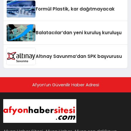
Formül Plastik, kar dağıtmayacak
Balatacılar’dan yeni kuruluş kuruluşu
Altınay Savunma’dan SPK başvurusu
Afyon’un Güvenilir Haber Adresi