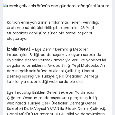
EĞITIM
EKONOMI
Karbon emisyonlarının sıfırlanması, enerji verimliği,
üretimde sürdürülebilirlik gibi kavramlar AB Yeşil
Mutabakatı dönüşüm sürecinin temel taşlarını
HABERLER
oluşturuyor.
İZMİR (İGFA) –
Ege Demir Demirdışı Metaller
İhracatçıları Birliği, bu dönüşüm ve uyum sürecinde
MAGAZIN
üyelerine destek vermek amacıyla yerli ve yabancı iyi
uygulama örneklerini, Avrupa Birliği Yeşil Mutabakat’ın
demir-çelik sektörüne etkilerini Çelik Dış Ticaret
Derneği işbirliği ve Türkiye Çelik Üreticileri Derneği
SAĞLIK
katkılarıyla düzenlediği webinarda ele aldı.
Ege İhracatçı Birlikleri Genel Sekreter Yardımcısı
SPOR
Çiğdem Önsal’ın moderasyonunu gerçekleştirdiği
webinarda Türkiye Çelik Üreticileri Derneği Genel
Sekreteri Dr. M.Veysel YAYAN ile Bilecik Demir Çelik A.Ş.
Genel Müdürü Muammer BİLGİÇ bilgi ve deneyimlerini
TEKNOLOJI