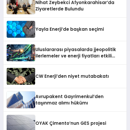
Nihat Zeybekci Afyonkarahisar’da
Ziyaretlerde Bulundu
Yayla Enerji’de başkan seçimi
Uluslararası piyasalarda jjeopolitik
ilerlemeler ve enerji fiyatları etkili
oluyor
CW Enerji’den niyet mutabakatı
Avrupakent Gayrimenkul’den
taşınmaz alımı hükümı
OYAK Çimento’nun GES projesi