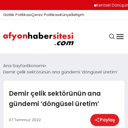
Kentsel Dönüşüm Ofisi
Gizlilik Politikası
Çerez Politikası
Künye
İletişim
ANASAYFA
Ana Sayfa
Ekonomi
Demir çelik sektörünün ana gündemi ‘döngüsel üretim’
GÜNDEM
Demir çelik sektörünün ana
gündemi ‘döngüsel üretim’
DÜNYA
Paylaş
07 Temmuz 2022