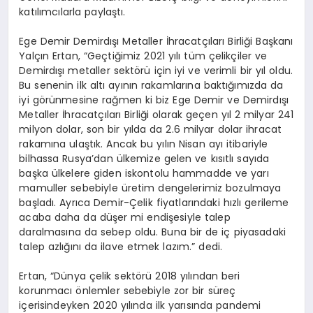
katılımcılarla paylaştı.
Ege Demir Demirdışı Metaller İhracatçıları Birliği Başkanı
Yalçın Ertan, “Geçtiğimiz 2021 yılı tüm çelikçiler ve
Demirdışı metaller sektörü için iyi ve verimli bir yıl oldu.
Bu senenin ilk altı ayının rakamlarına baktığımızda da
iyi görünmesine rağmen ki biz Ege Demir ve Demirdışı
Metaller İhracatçıları Birliği olarak geçen yıl 2 milyar 241
milyon dolar, son bir yılda da 2.6 milyar dolar ihracat
rakamına ulaştık. Ancak bu yılın Nisan ayı itibariyle
bilhassa Rusya’dan ülkemize gelen ve kısıtlı sayıda
başka ülkelere giden iskontolu hammadde ve yarı
mamuller sebebiyle üretim dengelerimiz bozulmaya
başladı. Ayrıca Demir-Çelik fiyatlarındaki hızlı gerileme
acaba daha da düşer mi endişesiyle talep
daralmasına da sebep oldu. Buna bir de iç piyasadaki
talep azlığını da ilave etmek lazım.” dedi.
Ertan, “Dünya çelik sektörü 2018 yılından beri
korunmacı önlemler sebebiyle zor bir süreç
içerisindeyken 2020 yılında ilk yarısında pandemi