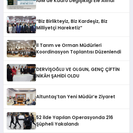
İGM’de Kadro Değişikliği Ele Alındı
“Biz Birlikteyiz, Biz Kardeşiz, Biz
Milliyetçi Hareketiz”
İl Tarım ve Orman Müdürleri
Koordinasyon Toplantısı Düzenlendi
DERVİŞOĞLU VE OLGUN, GENÇ ÇİFTİN
NİKÂH ŞAHİDİ OLDU
Altuntaş’tan Yeni Müdür’e Ziyaret
52 İlde Yapılan Operasyonda 216
Şüpheli Yakalandı