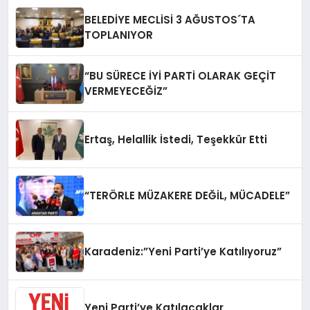
BELEDİYE MECLİSİ 3 AĞUSTOS´TA
TOPLANIYOR
“BU SÜRECE İYİ PARTİ OLARAK GEÇİT
VERMEYECEĞİZ”
Ertaş, Helallik İstedi, Teşekkür Etti
“TERÖRLE MÜZAKERE DEĞİL, MÜCADELE”
Karadeniz:”Yeni Parti’ye Katılıyoruz”
Yeni Parti’ye Katılacaklar