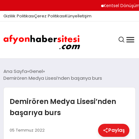
Kentsel Dönüşüm Ofisi
Gizlilik Politikası
Çerez Politikası
Künye
İletişim
ANASAYFA
Ana Sayfa
Genel
Demirören Medya Lisesi’nden başarıya burs
GÜNDEM
Demirören Medya Lisesi’nden
başarıya burs
DÜNYA
Paylaş
05 Temmuz 2022