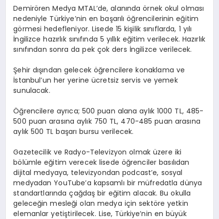
Demirören Medya MTAL’de, alanında örnek okul olması
nedeniyle Türkiye’nin en başarılı öğrencilerinin eğitim
görmesi hedefleniyor. Lisede 15 kişilik sınıflarda, 1 yılı
İngilizce hazırlık sınıfında 5 yıllık eğitim verilecek. Hazırlık
sınıfından sonra da pek çok ders İngilizce verilecek.
Şehir dışından gelecek öğrencilere konaklama ve
İstanbul’un her yerine ücretsiz servis ve yemek
sunulacak.
Öğrencilere ayrıca; 500 puan alana aylık 1000 TL, 485-
500 puan arasına aylık 750 TL, 470-485 puan arasına
aylık 500 TL başarı bursu verilecek.
Gazetecilik ve Radyo-Televizyon olmak üzere iki
bölümle eğitim verecek lisede öğrenciler basılıdan
dijital medyaya, televizyondan podcast’e, sosyal
medyadan YouTube’a kapsamlı bir müfredatla dünya
standartlarında çağdaş bir eğitim alacak. Bu okulla
geleceğin mesleği olan medya için sektöre yetkin
elemanlar yetiştirilecek. Lise, Türkiye’nin en büyük