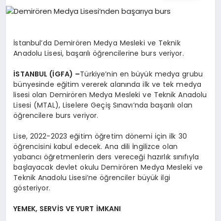
EĞITIM
EKONOMI
İstanbul’da Demirören Medya Mesleki ve Teknik
Anadolu Lisesi, başarılı öğrencilerine burs veriyor.
HABERLER
İSTANBUL (İGFA) –
Türkiye’nin en büyük medya grubu
bünyesinde eğitim vererek alanında ilk ve tek medya
lisesi olan Demirören Medya Mesleki ve Teknik Anadolu
Lisesi (MTAL), Liselere Geçiş Sınavı’nda başarılı olan
MAGAZIN
öğrencilere burs veriyor.
Lise, 2022-2023 eğitim öğretim dönemi için ilk 30
öğrencisini kabul edecek. Ana dili İngilizce olan
SAĞLIK
yabancı öğretmenlerin ders vereceği hazırlık sınıfıyla
başlayacak devlet okulu Demirören Medya Mesleki ve
Teknik Anadolu Lisesi’ne öğrenciler büyük ilgi
SPOR
gösteriyor.
YEMEK, SERVİS VE YURT İMKANI
TEKNOLOJI