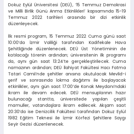
Dokuz Eylül Üniversitesi (DEÜ), ‘15 Temmuz Demokrasi
ve Milli Birlik Günü Anma Etkinlikleri’ kapsamında 15-19
Temmuz 2022 tarihleri arasında bir dizi etkinlik
düzenleyecek.
İlk resmi program, 15 Temmuz 2022 Cuma günü saat
10:00’da İzmir Valiliği tarafından Kadifekale Hava
Şehitliğinde düzenlenecek. DEÜ Üst Yönetiminin de
katılacağı törenin ardından; üniversitenin ilk programı
da, aynı gün saat 13:24’te gerçekleştirilecek. Cuma
namazının ardından; DEÜ İlahiyat Fakültesi Hacı Fatma
Tatari Camii’nde şehitler anısına okutulacak Mevlid-i
şerif ve sonrasında lokma dağıtımı ile başlayacak
etkinlikler, aynı gün saat 17:00’de Konak Meydanı’ndaki
ikram ile devam edecek. DEÜ mensuplarının hazır
bulunacağı stantta, üniversitede yapılan çeşitli
mamuller, vatandaşlara ikram edilecek. Akşam saat
20:30’da ise Denizcilik Fakültesi tarafından Dokuz Eylül
1982 Eğitim Teknesi ile İzmir Körfezi Şehitlere Saygı
Seyir Gezisi düzenlenecek.