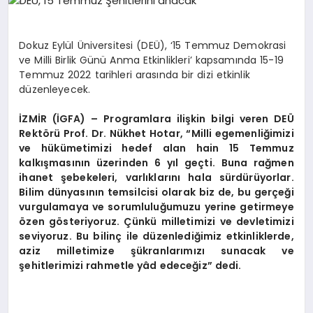
EĞITIM
Dokuz Eylül Üniversitesi (DEÜ), ‘15 Temmuz Demokrasi
EKONOMI
ve Milli Birlik Günü Anma Etkinlikleri’ kapsamında 15-19
Temmuz 2022 tarihleri arasında bir dizi etkinlik
düzenleyecek.
HABERLER
İZMİR (İGFA) – Programlara ilişkin bilgi veren DEÜ
Rektörü Prof. Dr. Nükhet Hotar, “Milli egemenliğimizi
ve hükümetimizi hedef alan hain 15 Temmuz
MAGAZIN
kalkışmasının üzerinden 6 yıl geçti. Buna rağmen
ihanet şebekeleri, varlıklarını hala sürdürüyorlar.
Bilim dünyasının temsilcisi olarak biz de, bu gerçeği
vurgulamaya ve sorumluluğumuzu yerine getirmeye
SAĞLIK
özen gösteriyoruz. Çünkü milletimizi ve devletimizi
seviyoruz. Bu bilinç ile düzenlediğimiz etkinliklerde,
aziz milletimize şükranlarımızı sunacak ve
SPOR
şehitlerimizi rahmetle yâd edeceğiz” dedi.
TEKNOLOJI