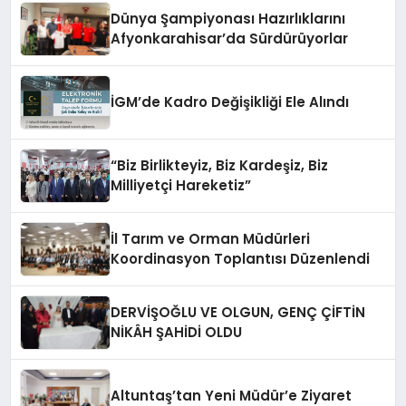
Dünya Şampiyonası Hazırlıklarını
Afyonkarahisar’da Sürdürüyorlar
İGM’de Kadro Değişikliği Ele Alındı
“Biz Birlikteyiz, Biz Kardeşiz, Biz
Milliyetçi Hareketiz”
İl Tarım ve Orman Müdürleri
Koordinasyon Toplantısı Düzenlendi
DERVİŞOĞLU VE OLGUN, GENÇ ÇİFTİN
NİKÂH ŞAHİDİ OLDU
Altuntaş’tan Yeni Müdür’e Ziyaret