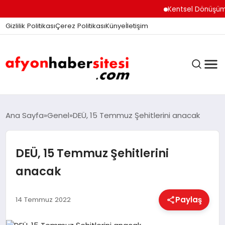
Kentsel Dönüşüm Ofisi 
Gizlilik Politikası
Çerez Politikası
Künye
İletişim
ANASAYFA
Ana Sayfa
Genel
DEÜ, 15 Temmuz Şehitlerini anacak
DEÜ, 15 Temmuz Şehitlerini
GÜNDEM
anacak
DÜNYA
Paylaş
14 Temmuz 2022