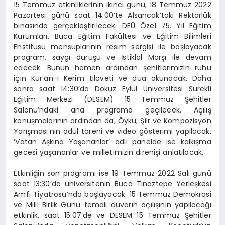
15 Temmuz etkinliklerinin ikinci günü, 18 Temmuz 2022
Pazartesi günü saat 14:00’te Alsancak’taki Rektörlük
binasında gerçekleştirilecek. DEÜ Özel 75. Yıl Eğitim
Kurumları, Buca Eğitim Fakültesi ve Eğitim Bilimleri
Enstitüsü mensuplarının resim sergisi ile başlayacak
program, saygı duruşu ve İstiklal Marşı ile devam
edecek. Bunun hemen ardından şehitlerimizin ruhu
için Kur’an-ı Kerim tilaveti ve dua okunacak. Daha
sonra saat 14:30’da Dokuz Eylül Üniversitesi Sürekli
Eğitim Merkezi (DESEM) 15 Temmuz Şehitler
Salonu’ndaki ana programa geçilecek. Açılış
konuşmalarının ardından da, Öykü, Şiir ve Kompozisyon
Yarışması’nın ödül töreni ve video gösterimi yapılacak.
‘Vatan Aşkına Yaşananlar’ adlı panelde ise kalkışma
gecesi yaşananlar ve milletimizin direnişi anlatılacak.
Etkinliğin son programı ise 19 Temmuz 2022 Salı günü
saat 13:30’da üniversitenin Buca Tınaztepe Yerleşkesi
Amfi Tiyatrosu’nda başlayacak. 15 Temmuz Demokrasi
ve Milli Birlik Günü temalı duvarın açılışının yapılacağı
etkinlik, saat 15:07’de ve DESEM 15 Temmuz Şehitler