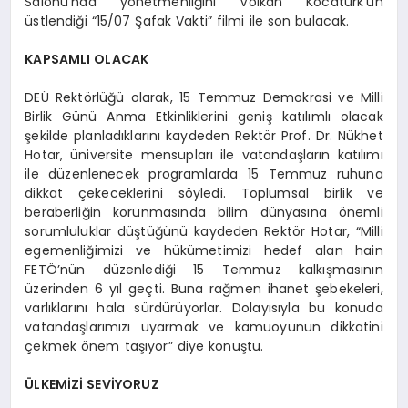
Salonu’nda yönetmenliğini Volkan Kocatürk’ün
üstlendiği “15/07 Şafak Vakti” filmi ile son bulacak.
KAPSAMLI OLACAK
DEÜ Rektörlüğü olarak, 15 Temmuz Demokrasi ve Milli
Birlik Günü Anma Etkinliklerini geniş katılımlı olacak
şekilde planladıklarını kaydeden Rektör Prof. Dr. Nükhet
Hotar, üniversite mensupları ile vatandaşların katılımı
ile düzenlenecek programlarda 15 Temmuz ruhuna
dikkat çekeceklerini söyledi. Toplumsal birlik ve
beraberliğin korunmasında bilim dünyasına önemli
sorumluluklar düştüğünü kaydeden Rektör Hotar, “Milli
egemenliğimizi ve hükümetimizi hedef alan hain
FETÖ’nün düzenlediği 15 Temmuz kalkışmasının
üzerinden 6 yıl geçti. Buna rağmen ihanet şebekeleri,
varlıklarını hala sürdürüyorlar. Dolayısıyla bu konuda
vatandaşlarımızı uyarmak ve kamuoyunun dikkatini
çekmek önem taşıyor” diye konuştu.
ÜLKEMİZİ SEVİYORUZ