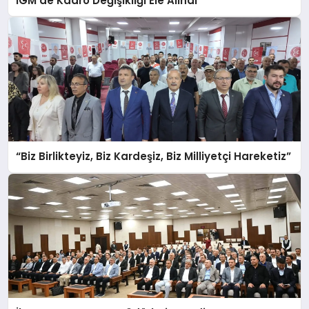
İGM’de Kadro Değişikliği Ele Alındı
“Biz Birlikteyiz, Biz Kardeşiz, Biz Milliyetçi Hareketiz”