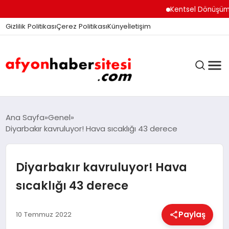
Kentsel Dönüşüm Ofisi
Gizlilik Politikası
Çerez Politikası
Künye
İletişim
ANASAYFA
Ana Sayfa
Genel
Diyarbakır kavruluyor! Hava sıcaklığı 43 derece
GÜNDEM
Diyarbakır kavruluyor! Hava
sıcaklığı 43 derece
DÜNYA
Paylaş
10 Temmuz 2022