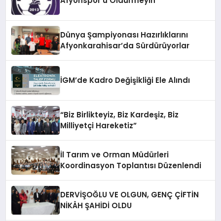
Afyonspor’u Öldürmeyin
Dünya Şampiyonası Hazırlıklarını
Afyonkarahisar’da Sürdürüyorlar
İGM’de Kadro Değişikliği Ele Alındı
“Biz Birlikteyiz, Biz Kardeşiz, Biz
Milliyetçi Hareketiz”
İl Tarım ve Orman Müdürleri
Koordinasyon Toplantısı Düzenlendi
DERVİŞOĞLU VE OLGUN, GENÇ ÇİFTİN
NİKÂH ŞAHİDİ OLDU