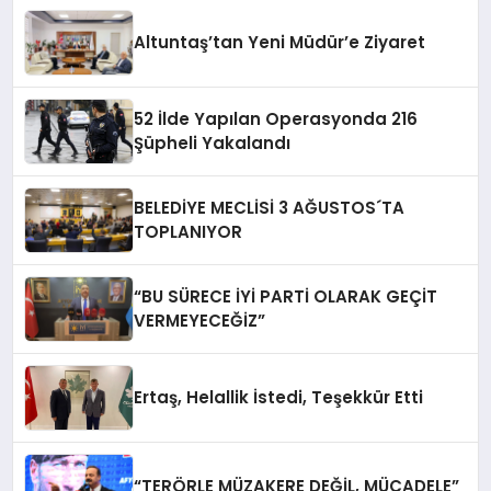
Altuntaş’tan Yeni Müdür’e Ziyaret
52 İlde Yapılan Operasyonda 216
Şüpheli Yakalandı
BELEDİYE MECLİSİ 3 AĞUSTOS´TA
TOPLANIYOR
“BU SÜRECE İYİ PARTİ OLARAK GEÇİT
VERMEYECEĞİZ”
Ertaş, Helallik İstedi, Teşekkür Etti
“TERÖRLE MÜZAKERE DEĞİL, MÜCADELE”