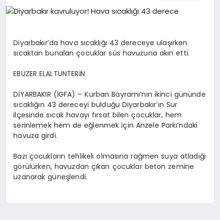
EĞITIM
EKONOMI
Diyarbakır’da hava sıcaklığı 43 dereceye ulaşırken
sıcaktan bunalan çocuklar süs havuzuna akın etti.
HABERLER
EBUZER ELALTUNTERİN
DİYARBAKIR (İGFA) – Kurban Bayramı’nın ikinci gününde
sıcaklığın 43 dereceyi bulduğu Diyarbakır’ın Sur
MAGAZIN
ilçesinde sıcak havayı fırsat bilen çocuklar, hem
serinlemek hem de eğlenmek için Anzele Parkı’ndaki
havuza girdi.
SAĞLIK
Bazı çocukların tehlikeli olmasına rağmen suya atladığı
görülürken, havuzdan çıkan çocuklar beton zemine
uzanarak güneşlendi.
SPOR
TEKNOLOJI