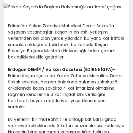
EĞITIM
EKONOMI
Edirne’de Yukarı Zaferiye Mahallesi Demir Sokak’ta
yaşayan vatandaşlar, Keşan’ın en eski yerleşim
yerlerinden biri olan yerde yıllardan bu yana kat irtifakı
HABERLER
sorunları olduğunu belirterek, bu konuda Keşan
Belediye Başkanı Mustafa Helvacıoğlu’ndan çözüm
beklediklerini dile getirdiler.
MAGAZIN
Erdoğan DEMİR / Volkan Gazetesi (EDİRNE İGFA)-
Edirne Keşan ilçesinde Yukarı Zaferiye Mahallesi Demir
Sokak sakinleri, hemen önlerinde bulunan sokakta 5,
arkalarında kalan sokakta 4 kat imar izni olmasına
SAĞLIK
rağmen kendilerine 3 kat inşaat izni verildiğini
belirterek, büyük mağduriyet yaşadıklarını öne
sürdüler.
SPOR
Ev yerlerini bir müteahhit ile anlaşıp kat karşılığında
vermeye kalktıklarında 3 kat imar izni olması nedeniyle
kimsenin bina yapmaya yanaşmadığını belirten
TEKNOLOJI