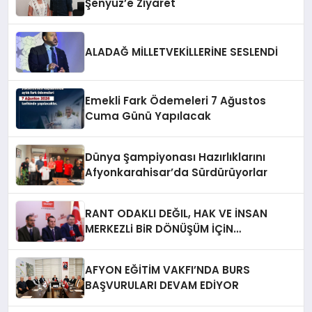
Şenyüz’e Ziyaret
ALADAĞ MİLLETVEKİLLERİNE SESLENDİ
Emekli Fark Ödemeleri 7 Ağustos
Cuma Günü Yapılacak
Dünya Şampiyonası Hazırlıklarını
Afyonkarahisar’da Sürdürüyorlar
RANT ODAKLI DEĞIL, HAK VE İNSAN
MERKEZLi BiR DÖNÜŞÜM İÇiN
AFYONKARAHiSAR’IN YANINDAYIZ!
AFYON EĞİTİM VAKFI’NDA BURS
BAŞVURULARI DEVAM EDİYOR