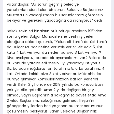
vatandaşlar, “Bu sorun geçmiş belediye
yönetimlerinden kalan bir sorun. Belediye Başkanımız
Mustafa Helvacıoğlu’ndan bu sorunlarımızı çözmesini
bekliyor ve gerekeni yapacağına da inanıyoruz” dedi.
Sokak sakinleri binaların bulunduğu arsaların 1951’den
sonra gelen Bulgar Muhacirleri’ne verilmiş yerler
olduğuna dikkati çekerek, “Yolun alt tarafı da üst tarafı
da Bulgar Muhacirlerine verilmiş yerler. Alt yola 5, üst
kata 4 kat veriliyor da neden buraya 3 kat veriliyor?
Niye ayrılıyoruz, burada bir ayrımcılık mı var? Bizlere de
bu konuda yardım edilmesini, iyi yaşamayı istiyoruz.
Biz burada mağduruz, ön tarafımız 5, arka tarafımız 4
kat. Ortada kaldık, bize 3 kat veriyorlar. Müteahhitler
buraya girmiyor. Komşularımızdan bazıları yerlerini
verdi. Bizler 2 yıl önce de 2019 yılında bu konuyu basın
yoluyla dile getirdik. Ama 2 yılda değişen bir şey
olmadı, Sayın Başkanımızı sokağımıza davet ettik. Ama
2 yılda Başkanımız sokağımıza gelmedi. Keşan’ın
göbeğinde yıllardan beri yaşanan bu imar sorununun
çözülmesini bekliyoruz. Sayın Belediye Başkanımız