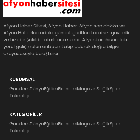
Afyon Haber Sitesi, Afyon Haber, Afyon son dakika ve
Afyon Haberleri odaklı güncel içerikleri tarafsız, güvenilir
ve hızlı bir şekilde okurlarına sunar. Afyonkarahisar’daki
yerel gelişmeleri anbean takip ederek doğru bilgiyi
okuyucusuyla buluşturur.
KURUMSAL
Gündem
Dünya
Eğitim
Ekonomi
Magazin
Sağlık
Spor
Teknoloji
KATEGORİLER
Gündem
Dünya
Eğitim
Ekonomi
Magazin
Sağlık
Spor
Teknoloji