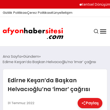
Kentsel Dönüşüm Ofisi 
Gizlilik Politikası
Çerez Politikası
Künye
İletişim
ANASAYFA
Ana Sayfa
Gündem
Edirne Keşan’da Başkan Helvacıoğlu’na ‘imar’ çağrısı
GÜNDEM
Edirne Keşan’da Başkan
Helvacıoğlu’na ‘imar’ çağrısı
DÜNYA
Paylaş
31 Temmuz 2022