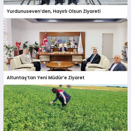
Yurdunuseven’den, Hayırlı Olsun Ziyareti
Altuntaş’tan Yeni Müdür’e Ziyaret