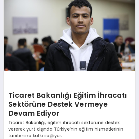
EĞITIM
EKONOMI
HABERLER
MAGAZIN
SAĞLIK
Ticaret Bakanlığı Eğitim İhracatı
Sektörüne Destek Vermeye
Devam Ediyor
SPOR
Ticaret Bakanlığı, eğitim ihracatı sektörüne destek
vererek yurt dışında Türkiye’nin eğitim hizmetlerinin
tanıtımına katkı sağlıyor.
TEKNOLOJI