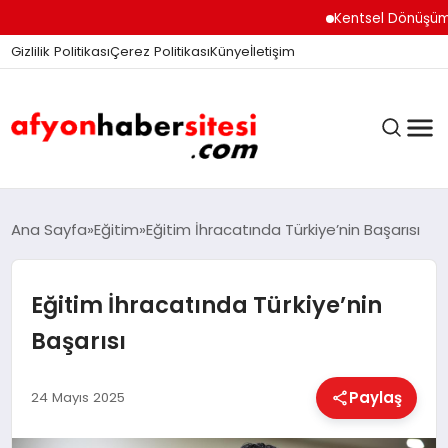
Kentsel Dönüşüm Ofisi 
Gizlilik Politikası
Çerez Politikası
Künye
İletişim
ANASAYFA
Ana Sayfa
Eğitim
Eğitim İhracatında Türkiye’nin Başarısı
Eğitim İhracatında Türkiye’nin
GÜNDEM
Başarısı
DÜNYA
Paylaş
24 Mayıs 2025