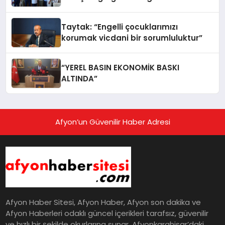
Uygulama Yetkisi Aldı
Taytak: “Engelli çocuklarımızı
korumak vicdani bir sorumluluktur”
“YEREL BASIN EKONOMİK BASKI
ALTINDA”
Afyon’un Güvenilir Haber Adresi
Afyon Haber Sitesi, Afyon Haber, Afyon son dakika ve
Afyon Haberleri odaklı güncel içerikleri tarafsız, güvenilir
ve hızlı bir şekilde okurlarına sunar. Afyonkarahisar’daki