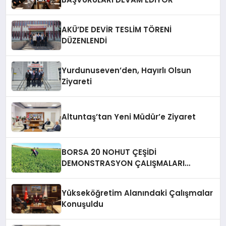
AKÜ’DE DEVİR TESLİM TÖRENİ
DÜZENLENDİ
Yurdunuseven’den, Hayırlı Olsun
Ziyareti
Altuntaş’tan Yeni Müdür’e Ziyaret
BORSA 20 NOHUT ÇEŞİDİ
DEMONSTRASYON ÇALIŞMALARI
SAHADA TAKİP EDİLİYOR
Yükseköğretim Alanındaki Çalışmalar
Konuşuldu