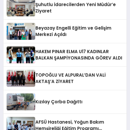
Şuhutlu İdarecilerden Yeni Müdür’e
Ziyaret
Beyazay Engelli Eğitim ve Gelişim
Merkezi Açıldı
HAKEM PINAR ELMA U17 KADINLAR
BALKAN ŞAMPİYONASINDA GÖREV ALDI
TOPOĞLU VE ALPURAL’DAN VALİ
AKTAŞ’A ZİYARET
Kızılay Çorba Dağıttı
AFSÜ Hastanesi, Yoğun Bakım
Hemşireliği Eğitim Programı