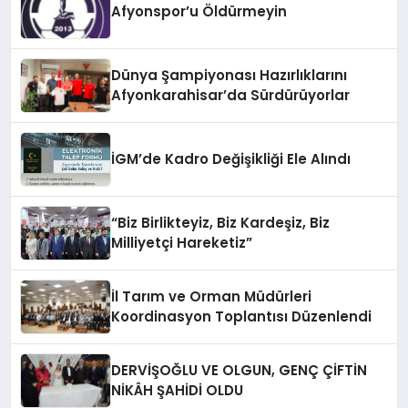
Afyonspor’u Öldürmeyin
Dünya Şampiyonası Hazırlıklarını
Afyonkarahisar’da Sürdürüyorlar
İGM’de Kadro Değişikliği Ele Alındı
“Biz Birlikteyiz, Biz Kardeşiz, Biz
Milliyetçi Hareketiz”
İl Tarım ve Orman Müdürleri
Koordinasyon Toplantısı Düzenlendi
DERVİŞOĞLU VE OLGUN, GENÇ ÇİFTİN
NİKÂH ŞAHİDİ OLDU