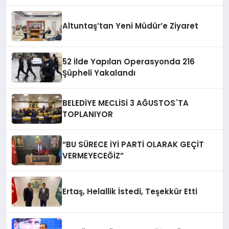
Altuntaş’tan Yeni Müdür’e Ziyaret
52 İlde Yapılan Operasyonda 216
Şüpheli Yakalandı
BELEDİYE MECLİSİ 3 AĞUSTOS´TA
TOPLANIYOR
“BU SÜRECE İYİ PARTİ OLARAK GEÇİT
VERMEYECEĞİZ”
Ertaş, Helallik İstedi, Teşekkür Etti