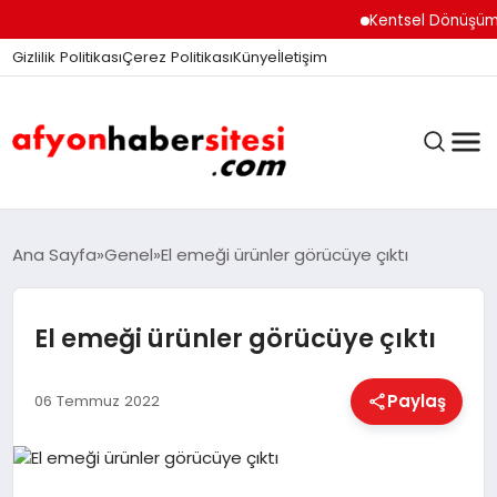
Kentsel Dönüşüm Ofisi 
Gizlilik Politikası
Çerez Politikası
Künye
İletişim
ANASAYFA
Ana Sayfa
Genel
El emeği ürünler görücüye çıktı
El emeği ürünler görücüye çıktı
GÜNDEM
Paylaş
06 Temmuz 2022
DÜNYA