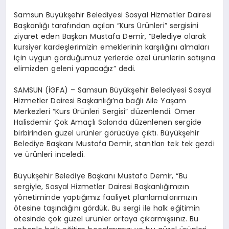
EĞITIM
Samsun Büyükşehir Belediyesi Sosyal Hizmetler Dairesi
Başkanlığı tarafından açılan “Kurs Ürünleri” sergisini
ziyaret eden Başkan Mustafa Demir, “Belediye olarak
EKONOMI
kursiyer kardeşlerimizin emeklerinin karşılığını almaları
için uygun gördüğümüz yerlerde özel ürünlerin satışına
elimizden geleni yapacağız” dedi.
HABERLER
SAMSUN (İGFA) – Samsun Büyükşehir Belediyesi Sosyal
Hizmetler Dairesi Başkanlığı’na bağlı Aile Yaşam
Merkezleri “Kurs Ürünleri Sergisi” düzenlendi. Ömer
MAGAZIN
Halisdemir Çok Amaçlı Salonda düzenlenen sergide
birbirinden güzel ürünler görücüye çıktı. Büyükşehir
Belediye Başkanı Mustafa Demir, stantları tek tek gezdi
SAĞLIK
ve ürünleri inceledi.
Büyükşehir Belediye Başkanı Mustafa Demir, “Bu
sergiyle, Sosyal Hizmetler Dairesi Başkanlığımızın
SPOR
yönetiminde yaptığımız faaliyet planlamalarımızın
ötesine taşındığını gördük. Bu sergi ile halk eğitimin
ötesinde çok güzel ürünler ortaya çıkarmışsınız. Bu
TEKNOLOJI