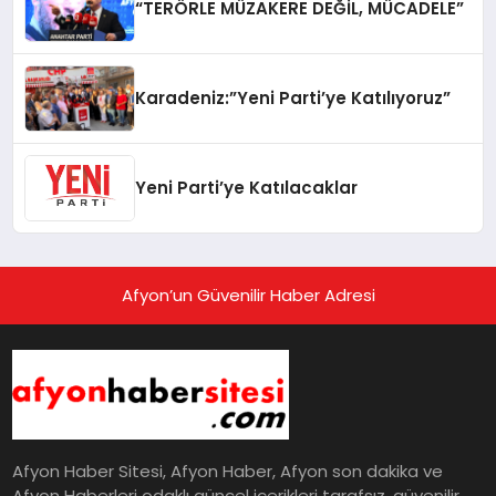
“TERÖRLE MÜZAKERE DEĞİL, MÜCADELE”
Karadeniz:”Yeni Parti’ye Katılıyoruz”
Yeni Parti’ye Katılacaklar
Afyon’un Güvenilir Haber Adresi
Afyon Haber Sitesi, Afyon Haber, Afyon son dakika ve
Afyon Haberleri odaklı güncel içerikleri tarafsız, güvenilir