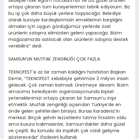
sebeple halk eğitim hocalarımızı ve bu güzel ürünleri
ortaya çıkaran tüm kursiyerlerimizi tebrik ediyorum. Biz
bu işi çok daha büyük yerlere taşıyacağız. Belediye
olarak kursiyer kardeşlerimizin emeklerinin karşılığını
almaları için uygun gördüğümüz yerlerde özel
ürünlerin satışına elimizden geleni yapacağız. Bizim
mağazamızda satılacak olan ürünlerin satışına destek
verebiliriz” dedi.
SAMSUN’UN MUTFAK ZENGİNLİĞİ ÇOK FAZLA
TEKNOFEST’e az bir zaman kaldığını hatırlatan Başkan
Demir, “TEKNOFEST sebebiyle şehrimize 2 milyon insan
gelecek. Çok zaman kalmadı. Üretmeye devam. Bizim
amacımız belediyenin organizasyonunda kişisel
yeteneklerimizi ortaya çıkaran bir Samsun’u inşa
etmektir. Mutfak zenginliği açısından Türkiye’de en
önde gelen şehirlerden birisiyiz. Burası Karadeniz’in
merkezi. Birçok şehrin lezzetlerini tatma fırsatım oldu
ama kusura bakmasınlar, Samsun’dakiler daha güzel
ve çeşitli. Bu konuda da inşallah çok ciddi gelişme
göstereceğiz” ifadesini kullandı.