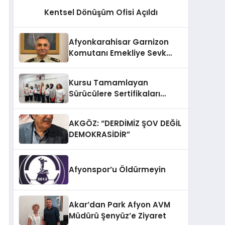
Kentsel Dönüşüm Ofisi Açıldı
Afyonkarahisar Garnizon
Komutanı Emekliye Sevk
Edildi
Kursu Tamamlayan
Sürücülere Sertifikaları
Verildi
AKGÖZ: “DERDİMİZ ŞOV DEĞİL
DEMOKRASİDİR”
Afyonspor’u Öldürmeyin
Akar’dan Park Afyon AVM
Müdürü Şenyüz’e Ziyaret