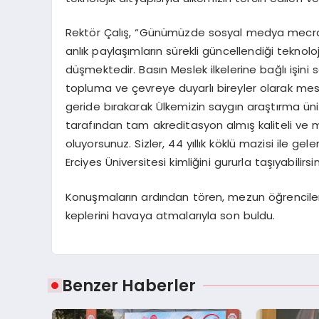
Rektör Çalış, “Günümüzde sosyal medya mecrala
anlık paylaşımların sürekli güncellendiği teknolo
düşmektedir. Basın Meslek ilkelerine bağlı işin
topluma ve çevreye duyarlı bireyler olarak mesle
geride bırakarak Ülkemizin saygın araştırma üni
tarafından tam akreditasyon almış kaliteli ve m
oluyorsunuz. Sizler, 44 yıllık köklü mazisi ile ge
Erciyes Üniversitesi kimliğini gururla taşıyabilirs
Konuşmaların ardından tören, mezun öğrencilere
keplerini havaya atmalarıyla son buldu.
Benzer Haberler