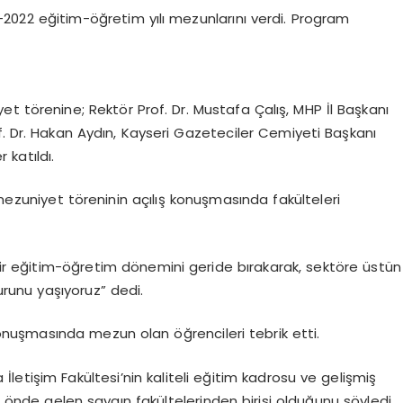
21-2022 eğitim-öğretim yılı mezunlarını verdi. Program
t törenine; Rektör Prof. Dr. Mustafa Çalış, MHP İl Başkanı
f. Dr. Hakan Aydın, Kayseri Gazeteciler Cemiyeti Başkanı
katıldı.
 mezuniyet töreninin açılış konuşmasında fakülteleri
ı bir eğitim-öğretim dönemini geride bırakarak, sektöre üstün
urunu yaşıyoruz” dedi.
nuşmasında mezun olan öğrencileri tebrik etti.
İletişim Fakültesi’nin kaliteli eğitim kadrosu ve gelişmiş
ve önde gelen saygın fakültelerinden birisi olduğunu söyledi.