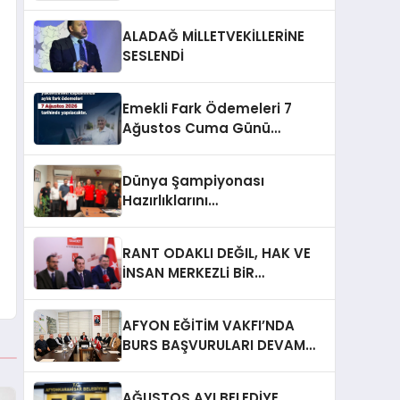
ALADAĞ MİLLETVEKİLLERİNE
SESLENDİ
Emekli Fark Ödemeleri 7
Ağustos Cuma Günü
Yapılacak
Dünya Şampiyonası
Hazırlıklarını
Afyonkarahisar’da
Sürdürüyorlar
RANT ODAKLI DEĞIL, HAK VE
İNSAN MERKEZLi BiR
DÖNÜŞÜM İÇiN
AFYONKARAHiSAR’IN
AFYON EĞİTİM VAKFI’NDA
YANINDAYIZ!
BURS BAŞVURULARI DEVAM
EDİYOR
AĞUSTOS AYI BELEDİYE