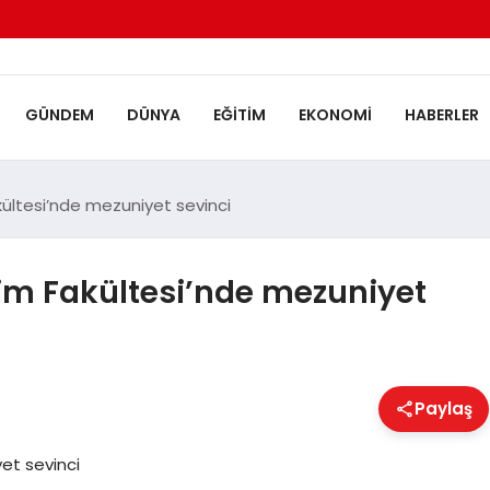
GÜNDEM
DÜNYA
EĞITIM
EKONOMI
HABERLER
akültesi’nde mezuniyet sevinci
işim Fakültesi’nde mezuniyet
Paylaş