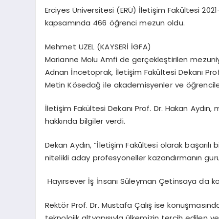
Erciyes Üniversitesi (ERÜ) İletişim Fakültesi 20
kapsamında 466 öğrenci mezun oldu.
Mehmet UZEL (KAYSERİ İGFA)
Marianne Molu Amfi de gerçekleştirilen mezuniye
Adnan İncetoprak, İletişim Fakültesi Dekanı Pro
Metin Kösedağ ile akademisyenler ve öğrenciler 
İletişim Fakültesi Dekanı Prof. Dr. Hakan Aydın,
hakkında bilgiler verdi.
Dekan Aydın, “İletişim Fakültesi olarak başarıl
nitelikli aday profesyoneller kazandırmanın gur
Hayırsever İş İnsanı Süleyman Çetinsaya da ko
Rektör Prof. Dr. Mustafa Çalış ise konuşmasında 
teknolojik altyapısıyla ülkemizin tercih edilen 