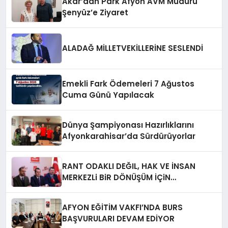
Akar’dan Park Afyon AVM Müdürü
Şenyüz’e Ziyaret
ALADAĞ MİLLETVEKİLLERİNE SESLENDİ
Emekli Fark Ödemeleri 7 Ağustos
Cuma Günü Yapılacak
Dünya Şampiyonası Hazırlıklarını
Afyonkarahisar’da Sürdürüyorlar
RANT ODAKLI DEĞIL, HAK VE İNSAN
MERKEZLi BiR DÖNÜŞÜM İÇiN
AFYONKARAHiSAR’IN YANINDAYIZ!
AFYON EĞİTİM VAKFI’NDA BURS
BAŞVURULARI DEVAM EDİYOR