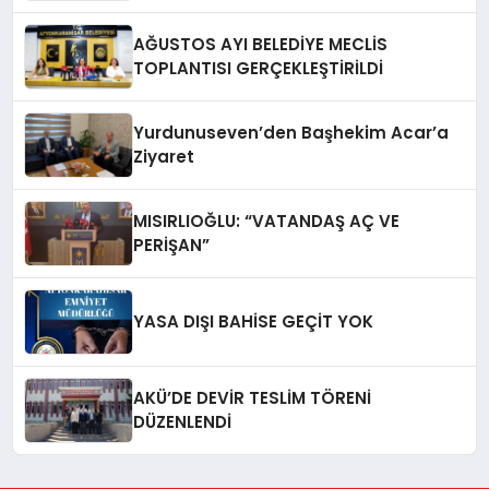
AĞUSTOS AYI BELEDİYE MECLİS
TOPLANTISI GERÇEKLEŞTİRİLDİ
Yurdunuseven’den Başhekim Acar’a
Ziyaret
MISIRLIOĞLU: “VATANDAŞ AÇ VE
PERİŞAN”
YASA DIŞI BAHİSE GEÇİT YOK
AKÜ’DE DEVİR TESLİM TÖRENİ
DÜZENLENDİ