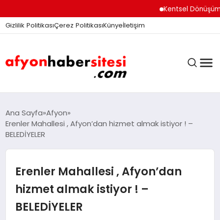
Kentsel Dönüşüm Ofisi 
Gizlilik Politikası
Çerez Politikası
Künye
İletişim
ANASAYFA
Ana Sayfa
Afyon
Erenler Mahallesi , Afyon’dan hizmet almak istiyor ! –
BELEDİYELER
GÜNDEM
Erenler Mahallesi , Afyon’dan
DÜNYA
hizmet almak istiyor ! –
BELEDİYELER