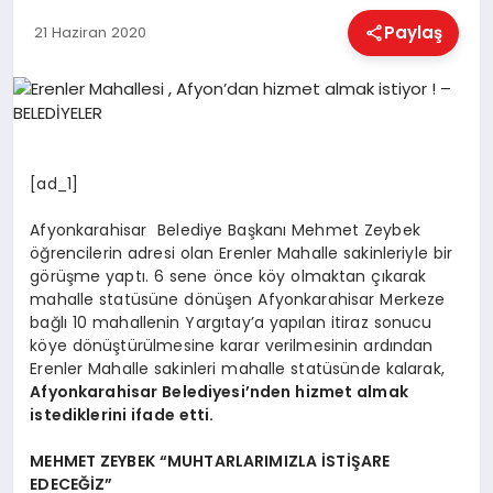
EĞITIM
Paylaş
21 Haziran 2020
EKONOMI
HABERLER
[ad_1]
Afyonkarahisar Belediye Başkanı Mehmet Zeybek
MAGAZIN
öğrencilerin adresi olan Erenler Mahalle sakinleriyle bir
görüşme yaptı. 6 sene önce köy olmaktan çıkarak
mahalle statüsüne dönüşen Afyonkarahisar Merkeze
bağlı 10 mahallenin Yargıtay’a yapılan itiraz sonucu
SAĞLIK
köye dönüştürülmesine karar verilmesinin ardından
Erenler Mahalle sakinleri mahalle statüsünde kalarak,
Afyonkarahisar Belediyesi’nden hizmet almak
SPOR
istediklerini ifade etti.
MEHMET ZEYBEK “MUHTARLARIMIZLA İSTİŞARE
EDECEĞİZ”
TEKNOLOJI