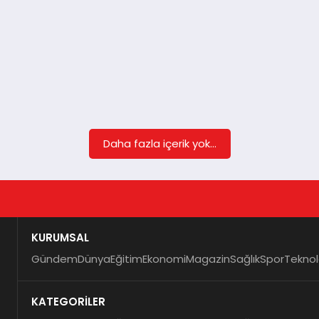
Daha fazla içerik yok...
KURUMSAL
Gündem
Dünya
Eğitim
Ekonomi
Magazin
Sağlık
Spor
Teknol
KATEGORİLER