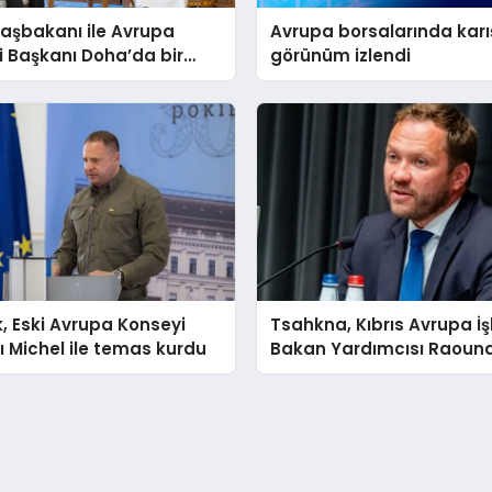
aşbakanı ile Avrupa
Avrupa borsalarında karış
 Başkanı Doha’da bir
görünüm izlendi
eldi
, Eski Avrupa Konseyi
Tsahkna, Kıbrıs Avrupa İşl
 Michel ile temas kurdu
Bakan Yardımcısı Raouna
temas kurdu