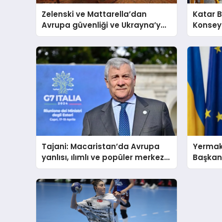
Zelenski ve Mattarella’dan
Katar B
Avrupa güvenliği ve Ukrayna’ya
Konseyi
katkı vurgusu
araya g
Tajani: Macaristan’da Avrupa
Yermak
yanlısı, ılımlı ve popüler merkez
Başkanı
sağ kazandı