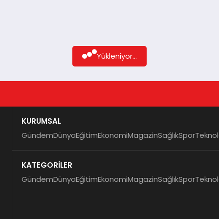
Yükleniyor...
KURUMSAL
Gündem
Dünya
Eğitim
Ekonomi
Magazin
Sağlık
Spor
Teknol
KATEGORİLER
Gündem
Dünya
Eğitim
Ekonomi
Magazin
Sağlık
Spor
Teknol