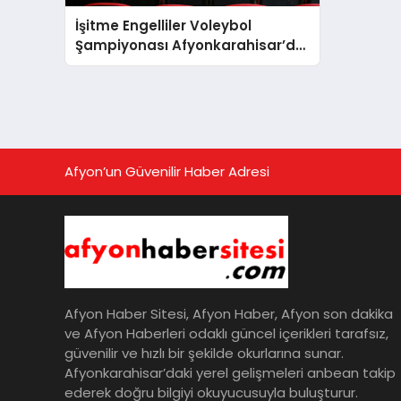
İşitme Engelliler Voleybol
Şampiyonası Afyonkarahisar’da
Başladı
Afyon’un Güvenilir Haber Adresi
Afyon Haber Sitesi, Afyon Haber, Afyon son dakika
ve Afyon Haberleri odaklı güncel içerikleri tarafsız,
güvenilir ve hızlı bir şekilde okurlarına sunar.
Afyonkarahisar’daki yerel gelişmeleri anbean takip
ederek doğru bilgiyi okuyucusuyla buluşturur.