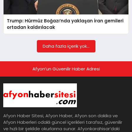
EĞITIM
Trump: Hürmüz Boğazı’nda yaklaşan İran gemileri
EKONOMI
ortadan kaldırılacak
HABERLER
Daha fazla içerik yok...
MAGAZIN
Afyon’un Güvenilir Haber Adresi
SAĞLIK
SPOR
Afyon Haber Sitesi, Afyon Haber, Afyon son dakika ve
Afyon Haberleri odaklı güncel içerikleri tarafsız, güvenilir
ve hızlı bir şekilde okurlarına sunar. Afyonkarahisar’daki
TEKNOLOJI