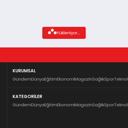
Yükleniyor...
KURUMSAL
Gündem
Dünya
Eğitim
Ekonomi
Magazin
Sağlık
Spor
Teknol
KATEGORİLER
Gündem
Dünya
Eğitim
Ekonomi
Magazin
Sağlık
Spor
Teknol