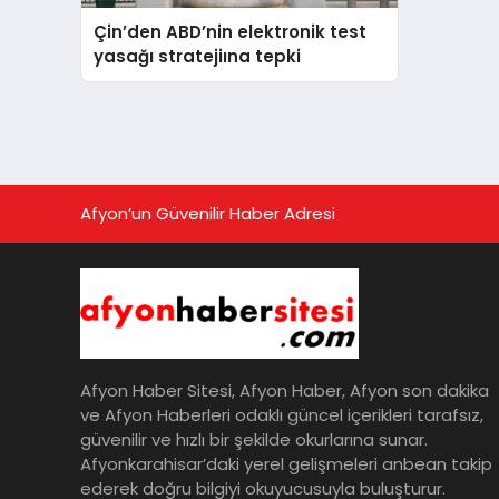
Çin’den ABD’nin elektronik test
yasağı stratejiına tepki
Afyon’un Güvenilir Haber Adresi
Afyon Haber Sitesi, Afyon Haber, Afyon son dakika
ve Afyon Haberleri odaklı güncel içerikleri tarafsız,
güvenilir ve hızlı bir şekilde okurlarına sunar.
Afyonkarahisar’daki yerel gelişmeleri anbean takip
ederek doğru bilgiyi okuyucusuyla buluşturur.