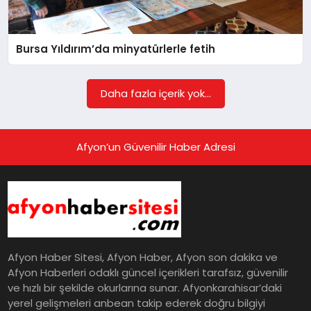
EĞITIM
Bursa Yıldırım’da minyatürlerle fetih
EKONOMI
Daha fazla içerik yok...
HABERLER
Afyon’un Güvenilir Haber Adresi
MAGAZIN
SAĞLIK
Afyon Haber Sitesi, Afyon Haber, Afyon son dakika ve
SPOR
Afyon Haberleri odaklı güncel içerikleri tarafsız, güvenilir
ve hızlı bir şekilde okurlarına sunar. Afyonkarahisar’daki
yerel gelişmeleri anbean takip ederek doğru bilgiyi
TEKNOLOJI