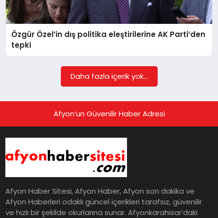
EĞITIM
Özgür Özel’in dış politika eleştirilerine AK Parti’den
EKONOMI
tepki
HABERLER
Daha fazla içerik yok...
MAGAZIN
Afyon’un Güvenilir Haber Adresi
SAĞLIK
SPOR
Afyon Haber Sitesi, Afyon Haber, Afyon son dakika ve
Afyon Haberleri odaklı güncel içerikleri tarafsız, güvenilir
ve hızlı bir şekilde okurlarına sunar. Afyonkarahisar’daki
TEKNOLOJI