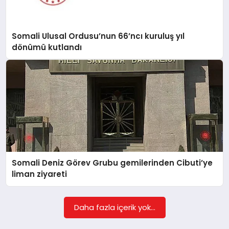
EĞITIM
Somali Ulusal Ordusu’nun 66’ncı kuruluş yıl
EKONOMI
dönümü kutlandı
HABERLER
MAGAZIN
SAĞLIK
Somali Deniz Görev Grubu gemilerinden Cibuti’ye
liman ziyareti
SPOR
Daha fazla içerik yok...
TEKNOLOJI