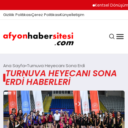
Kentsel Dönüşüm Of
Gizlilik Politikası
Çerez Politikası
Künye
İletişim
ANASAYFA
Ana Sayfa
Turnuva Heyecanı Sona Erdi
TURNUVA HEYECANI SONA
ERDI HABERLERI
GÜNDEM
DÜNYA