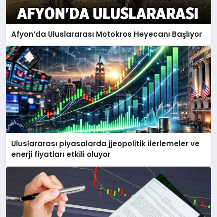
EĞITIM
Afyon’da Uluslararası Motokros Heyecanı Başlıyor
EKONOMI
HABERLER
MAGAZIN
Uluslararası piyasalarda jjeopolitik ilerlemeler ve
SAĞLIK
enerji fiyatları etkili oluyor
SPOR
TEKNOLOJI