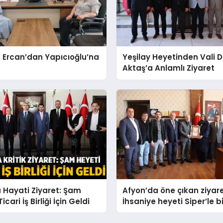
 Ercan’dan Yapıcıoğlu’na
Yeşilay Heyetinden Vali D
Aktaş’a Anlamlı Ziyaret
 Hayati Ziyaret: Şam
Afyon’da öne çıkan ziyare
icari İş Birliği İçin Geldi
İhsaniye heyeti Siper’le b
geldi