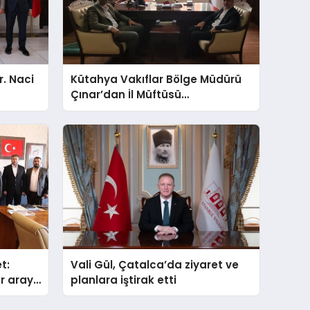
r. Naci
Kütahya Vakıflar Bölge Müdürü
Çınar’dan İl Müftüsü
İmamoğlu’na Ziyaret
t:
Vali Gül, Çatalca’da ziyaret ve
ir araya
planlara iştirak etti