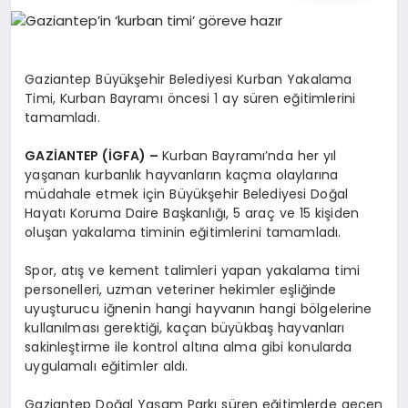
EĞITIM
EKONOMI
Gaziantep Büyükşehir Belediyesi Kurban Yakalama
Timi, Kurban Bayramı öncesi 1 ay süren eğitimlerini
tamamladı.
HABERLER
GAZİANTEP (İGFA) –
Kurban Bayramı’nda her yıl
yaşanan kurbanlık hayvanların kaçma olaylarına
müdahale etmek için Büyükşehir Belediyesi Doğal
MAGAZIN
Hayatı Koruma Daire Başkanlığı, 5 araç ve 15 kişiden
oluşan yakalama timinin eğitimlerini tamamladı.
Spor, atış ve kement talimleri yapan yakalama timi
SAĞLIK
personelleri, uzman veteriner hekimler eşliğinde
uyuşturucu iğnenin hangi hayvanın hangi bölgelerine
kullanılması gerektiği, kaçan büyükbaş hayvanları
SPOR
sakinleştirme ile kontrol altına alma gibi konularda
uygulamalı eğitimler aldı.
Gaziantep Doğal Yaşam Parkı süren eğitimlerde geçen
TEKNOLOJI