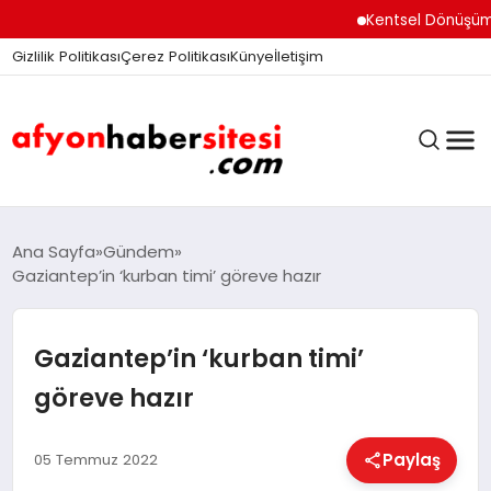
Kentsel Dönüşüm Ofisi
Gizlilik Politikası
Çerez Politikası
Künye
İletişim
ANASAYFA
Ana Sayfa
Gündem
Gaziantep’in ‘kurban timi’ göreve hazır
GÜNDEM
Gaziantep’in ‘kurban timi’
göreve hazır
DÜNYA
Paylaş
05 Temmuz 2022