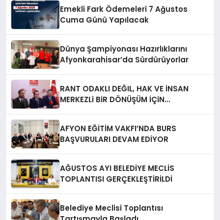
Emekli Fark Ödemeleri 7 Ağustos
Cuma Günü Yapılacak
Dünya Şampiyonası Hazırlıklarını
Afyonkarahisar’da Sürdürüyorlar
RANT ODAKLI DEĞIL, HAK VE İNSAN
MERKEZLi BiR DÖNÜŞÜM İÇiN
AFYONKARAHiSAR’IN YANINDAYIZ!
AFYON EĞİTİM VAKFI’NDA BURS
BAŞVURULARI DEVAM EDİYOR
AĞUSTOS AYI BELEDİYE MECLİS
TOPLANTISI GERÇEKLEŞTİRİLDİ
Belediye Meclisi Toplantısı
Tartışmayla Başladı