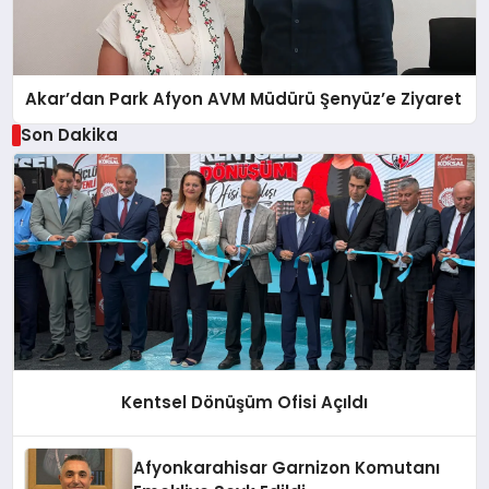
Akar’dan Park Afyon AVM Müdürü Şenyüz’e Ziyaret
Son Dakika
Kentsel Dönüşüm Ofisi Açıldı
Afyonkarahisar Garnizon Komutanı