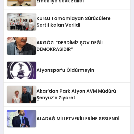
Emekliye Sevk Edildi
Kursu Tamamlayan Sürücülere
Sertifikaları Verildi
AKGÖZ: “DERDİMİZ ŞOV DEĞİL
DEMOKRASİDİR”
Afyonspor’u Öldürmeyin
Akar’dan Park Afyon AVM Müdürü
Şenyüz’e Ziyaret
ALADAĞ MİLLETVEKİLLERİNE SESLENDİ