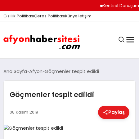
Kentsel Dönüşüm Ofisi 
Gizlilik Politikası
Çerez Politikası
Künye
İletişim
ANASAYFA
Ana Sayfa
Afyon
Göçmenler tespit edildi
Göçmenler tespit edildi
GÜNDEM
Paylaş
08 Kasım 2019
DÜNYA