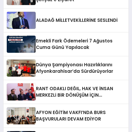
ALADAĞ MİLLETVEKİLLERİNE SESLENDİ
Emekli Fark Ödemeleri 7 Ağustos
Cuma Günü Yapılacak
Dünya Şampiyonası Hazırlıklarını
Afyonkarahisar’da Sürdürüyorlar
RANT ODAKLI DEĞIL, HAK VE İNSAN
MERKEZLi BiR DÖNÜŞÜM İÇiN
AFYONKARAHiSAR’IN YANINDAYIZ!
AFYON EĞİTİM VAKFI’NDA BURS
BAŞVURULARI DEVAM EDİYOR