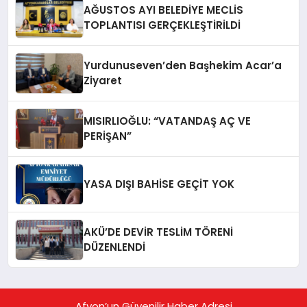
AĞUSTOS AYI BELEDİYE MECLİS
TOPLANTISI GERÇEKLEŞTİRİLDİ
Yurdunuseven’den Başhekim Acar’a
Ziyaret
MISIRLIOĞLU: “VATANDAŞ AÇ VE
PERİŞAN”
YASA DIŞI BAHİSE GEÇİT YOK
AKÜ’DE DEVİR TESLİM TÖRENİ
DÜZENLENDİ
Afyon’un Güvenilir Haber Adresi