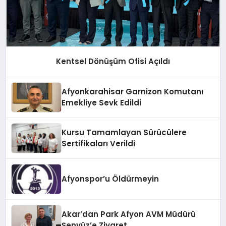
Kentsel Dönüşüm Ofisi Açıldı
Afyonkarahisar Garnizon Komutanı
Emekliye Sevk Edildi
Kursu Tamamlayan Sürücülere
Sertifikaları Verildi
Afyonspor’u Öldürmeyin
Akar’dan Park Afyon AVM Müdürü
Şenyüz’e Ziyaret