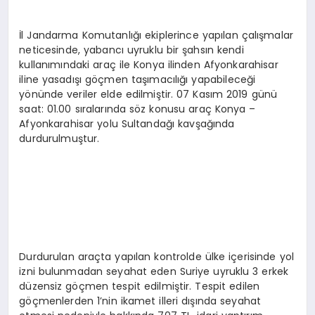
EĞITIM
İl Jandarma Komutanlığı ekiplerince yapılan çalışmalar
neticesinde, yabancı uyruklu bir şahsın kendi
EKONOMI
kullanımındaki araç ile Konya ilinden Afyonkarahisar
iline yasadışı göçmen taşımacılığı yapabileceği
yönünde veriler elde edilmiştir. 07 Kasım 2019 günü
HABERLER
saat: 01.00 sıralarında söz konusu araç Konya –
Afyonkarahisar yolu Sultandağı kavşağında
durdurulmuştur.
MAGAZIN
SAĞLIK
Durdurulan araçta yapılan kontrolde ülke içerisinde yol
SPOR
izni bulunmadan seyahat eden Suriye uyruklu 3 erkek
düzensiz göçmen tespit edilmiştir. Tespit edilen
göçmenlerden 1’nin ikamet illeri dışında seyahat
TEKNOLOJI