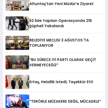
Altuntaş’tan Yeni Müdür’e Ziyaret
52 İlde Yapılan Operasyonda 216
Şüpheli Yakalandı
BELEDİYE MECLİSİ 3 AĞUSTOS´TA
TOPLANIYOR
“BU SÜRECE İYİ PARTİ OLARAK GEÇİT
VERMEYECEĞİZ”
Ertaş, Helallik İstedi, Teşekkür Etti
“TERÖRLE MÜZAKERE DEĞİL, MÜCADELE”