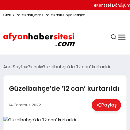
Kentsel Dönüşüm Ofisi
Gizlilik Politikası
Çerez Politikası
Künye
İletişim
ANASAYFA
Ana Sayfa
Genel
Güzelbahçe’de ’12 can’ kurtarıldı
Güzelbahçe’de ’12 can’ kurtarıldı
GÜNDEM
Paylaş
14 Temmuz 2022
DÜNYA