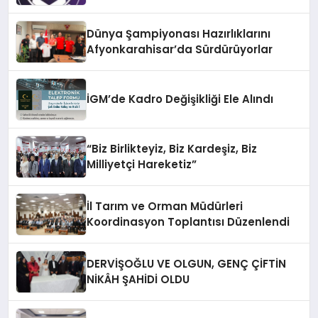
Dünya Şampiyonası Hazırlıklarını
Afyonkarahisar’da Sürdürüyorlar
İGM’de Kadro Değişikliği Ele Alındı
“Biz Birlikteyiz, Biz Kardeşiz, Biz
Milliyetçi Hareketiz”
İl Tarım ve Orman Müdürleri
Koordinasyon Toplantısı Düzenlendi
DERVİŞOĞLU VE OLGUN, GENÇ ÇİFTİN
NİKÂH ŞAHİDİ OLDU