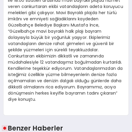
ile 18:00 saatleri arasında mavi bayraklı plajda hizmet
veren cankurtaran ekibi vatandaşların adeta koruyucu
melekleri gibi çalışıyor. Mavi Bayraklı plajda her türlü
imkânı ve emniyeti sağladıklarını kaydeden
Güzelbahçe Belediye Başkanı Mustafa İnce,
“Güzelbahçe mavi bayraklı halk plajı bayram
dolayısıyla büyük bir yoğunluk yaşıyor. Ekiplerimiz
vatandaşların denize rahat girmeleri ve güvenli bir
şekilde yüzmeleri için sürekli teyakkuzdalar.
Cankurtaran ekibimizin dikkatli ve zamanında
müdahalesiyle 12 vatandaşımız boğulmadan kurtarıldı.
Kendilerine teşekkür ediyorum. Vatandaşlarımızdan da
isteğimiz özellikle yüzme bilmeyenlerin denize fazla
açılmamaları ve denizin dalgalı olduğu günlerde daha
dikkatli olmalarını rica ediyorum. Bayramımız, acıya
dönüşmesin herkes keyifle bayramın tadını çıkarsın”
diye konuştu.
Benzer Haberler