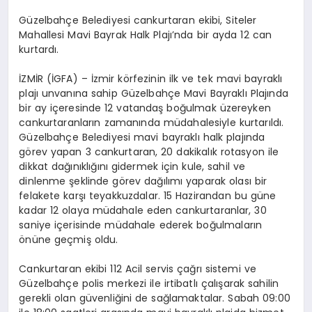
EĞITIM
Güzelbahçe Belediyesi cankurtaran ekibi, Siteler
Mahallesi Mavi Bayrak Halk Plajı’nda bir ayda 12 can
kurtardı.
EKONOMI
İZMİR (İGFA) – İzmir körfezinin ilk ve tek mavi bayraklı
plajı unvanına sahip Güzelbahçe Mavi Bayraklı Plajında
HABERLER
bir ay içeresinde 12 vatandaş boğulmak üzereyken
cankurtaranların zamanında müdahalesiyle kurtarıldı.
Güzelbahçe Belediyesi mavi bayraklı halk plajında
görev yapan 3 cankurtaran, 20 dakikalık rotasyon ile
MAGAZIN
dikkat dağınıklığını gidermek için kule, sahil ve
dinlenme şeklinde görev dağılımı yaparak olası bir
felakete karşı teyakkuzdalar. 15 Hazirandan bu güne
SAĞLIK
kadar 12 olaya müdahale eden cankurtaranlar, 30
saniye içerisinde müdahale ederek boğulmaların
önüne geçmiş oldu.
SPOR
Cankurtaran ekibi 112 Acil servis çağrı sistemi ve
Güzelbahçe polis merkezi ile irtibatlı çalışarak sahilin
gerekli olan güvenliğini de sağlamaktalar. Sabah 09:00
TEKNOLOJI