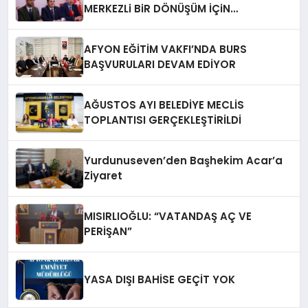
MERKEZLi BiR DÖNÜŞÜM İÇiN
AFYONKARAHiSAR’IN YANINDAYIZ!
AFYON EĞİTİM VAKFI’NDA BURS
BAŞVURULARI DEVAM EDİYOR
AĞUSTOS AYI BELEDİYE MECLİS
TOPLANTISI GERÇEKLEŞTİRİLDİ
Yurdunuseven’den Başhekim Acar’a
Ziyaret
MISIRLIOĞLU: “VATANDAŞ AÇ VE
PERİŞAN”
YASA DIŞI BAHİSE GEÇİT YOK