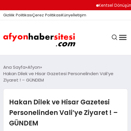
Kentsel Dönüşüm Ofisi
Gizlilik Politikası
Çerez Politikası
Künye
İletişim
ANASAYFA
Ana Sayfa
Afyon
Hakan Dilek ve Hisar Gazetesi Personelinden Vali’ye
Ziyaret ! – GÜNDEM
GÜNDEM
Hakan Dilek ve Hisar Gazetesi
DÜNYA
Personelinden Vali’ye Ziyaret ! –
GÜNDEM