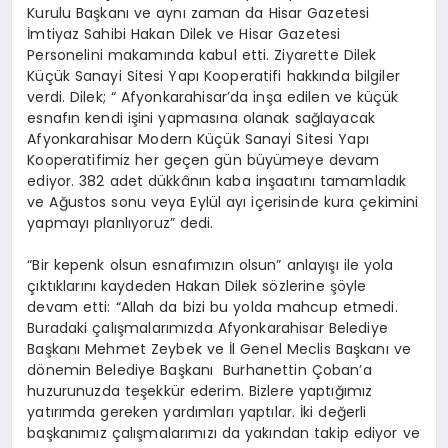
Kurulu Başkanı ve aynı zaman da Hisar Gazetesi
İmtiyaz Sahibi Hakan Dilek ve Hisar Gazetesi
Personelini makamında kabul etti. Ziyarette Dilek
Küçük Sanayi Sitesi Yapı Kooperatifi hakkında bilgiler
verdi. Dilek; “ Afyonkarahisar’da inşa edilen ve küçük
esnafın kendi işini yapmasına olanak sağlayacak
Afyonkarahisar Modern Küçük Sanayi Sitesi Yapı
Kooperatifimiz her geçen gün büyümeye devam
ediyor. 382 adet dükkânın kaba inşaatını tamamladık
ve Ağustos sonu veya Eylül ayı içerisinde kura çekimini
yapmayı planlıyoruz” dedi.
“Bir kepenk olsun esnafımızın olsun” anlayışı ile yola
çıktıklarını kaydeden Hakan Dilek sözlerine şöyle
devam etti: “Allah da bizi bu yolda mahcup etmedi.
Buradaki çalışmalarımızda Afyonkarahisar Belediye
Başkanı Mehmet Zeybek ve İl Genel Meclis Başkanı ve
dönemin Belediye Başkanı Burhanettin Çoban’a
huzurunuzda teşekkür ederim. Bizlere yaptığımız
yatırımda gereken yardımları yaptılar. İki değerli
başkanımız çalışmalarımızı da yakından takip ediyor ve