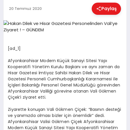
EĞITIM
Paylaş
20 Temmuz 2020
EKONOMI
HABERLER
[ad_1]
Afyonkarahisar Modern Küçük Sanayi Sitesi Yapı
MAGAZIN
Kooperatifi Yönetim Kurulu Başkanı ve aynı zaman da
Hisar Gazetesi İmtiyaz Sahibi Hakan Dilek ve Hisar
Gazetesi Personeli Cumhurbaşkanlığı Kararnamesi ile
İçişleri Bakanlığı Personel Genel Müdürlüğü görevinden
SAĞLIK
Afyonkarahisar Valiliği görevine atanan Vali Gökmen
Çiçek’i ziyaret etti.
SPOR
Ziyarette konuşan Vali Gökmen Çiçek: “Basının desteği
ve yanımızda olması bizler için önemlidir” dedi.
Afyonkarahisar Valisi Gökmen Çiçek Afyonkarahisar
Modern Küçük Sanayi Sitesi Yapı Kooperatifi Yönetim
TEKNOLOJI