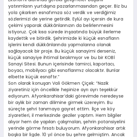
yatırımların yurtdışına pazarlanmasından geçer. Biz bu
yola çıkarken esnafımıza söz verdik ve verdiğimiz
sözlerimizi de yerine getirdik. Eylül ayı içersin de kura
çekimi yaparak dükkânlarınızın da belirlenmesini
istiyoruz. Çok kısa sürede inşaatında büyük ilerleme
kaydettik ve bitirdik. Şehrimizde ki küçük esnafların
işlerini kendi dükkânlarında yapmalarına olanak
sağlayacak bir proje. Bu küçük sanayimi derseniz,
küçük sanayiye ihtimal bırakmıyor ve bu bir KOBİ
Sanayi Sitesi. Bunun içerisinde tamirci, kaportacı,
boyacı, mobilyacı gibi esnaflarımız olacaktır. Bunlar
elbette küçük esnaftır.”
Son olarak konuşan Vali Gökmen Çiçek: “Nazik
ziyaretiniz için öncelikle hepinize ayrı ayrı teşekkür
ediyorum. Afyonkarahisar’daki görevimde neredeyse
bir aylık bir zaman dilimine girmek üzereyim. Bu
süreçte şehri tanımaya gayret ettim. İlçe ve köy
ziyaretleri, il merkezinde geziler yaptım. Hem bilgiler
alıyor hem de yapılan çalışmaları, şehrin potansiyelini
yerinde görme fırsatı buluyorum. Afyonkarahisar artık
başka bir ligde. 10 yıl önce bu şehre gelmiştim. Ancak