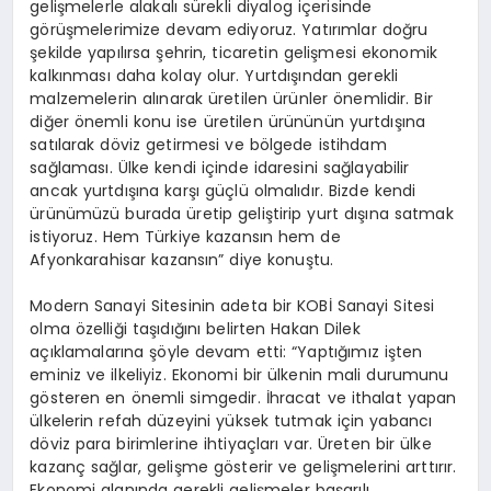
gelişmelerle alakalı sürekli diyalog içerisinde
görüşmelerimize devam ediyoruz. Yatırımlar doğru
şekilde yapılırsa şehrin, ticaretin gelişmesi ekonomik
kalkınması daha kolay olur. Yurtdışından gerekli
malzemelerin alınarak üretilen ürünler önemlidir. Bir
diğer önemli konu ise üretilen ürününün yurtdışına
satılarak döviz getirmesi ve bölgede istihdam
sağlaması. Ülke kendi içinde idaresini sağlayabilir
ancak yurtdışına karşı güçlü olmalıdır. Bizde kendi
ürünümüzü burada üretip geliştirip yurt dışına satmak
istiyoruz. Hem Türkiye kazansın hem de
Afyonkarahisar kazansın” diye konuştu.
Modern Sanayi Sitesinin adeta bir KOBİ Sanayi Sitesi
olma özelliği taşıdığını belirten Hakan Dilek
açıklamalarına şöyle devam etti: “Yaptığımız işten
eminiz ve ilkeliyiz. Ekonomi bir ülkenin mali durumunu
gösteren en önemli simgedir. İhracat ve ithalat yapan
ülkelerin refah düzeyini yüksek tutmak için yabancı
döviz para birimlerine ihtiyaçları var. Üreten bir ülke
kazanç sağlar, gelişme gösterir ve gelişmelerini arttırır.
Ekonomi alanında gerekli gelişmeler başarılı