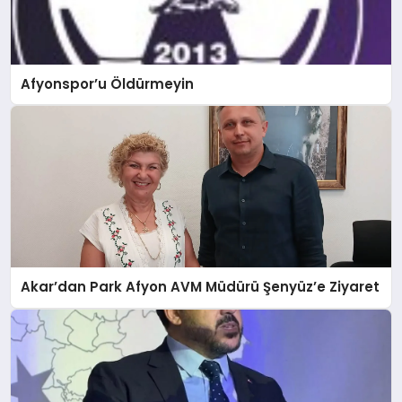
Afyonspor’u Öldürmeyin
Akar’dan Park Afyon AVM Müdürü Şenyüz’e Ziyaret