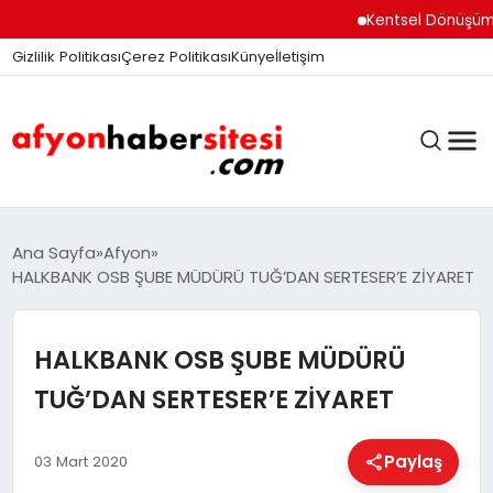
Kentsel Dönüşüm Ofisi
Gizlilik Politikası
Çerez Politikası
Künye
İletişim
ANASAYFA
Ana Sayfa
Afyon
HALKBANK OSB ŞUBE MÜDÜRÜ TUĞ’DAN SERTESER’E ZİYARET
GÜNDEM
HALKBANK OSB ŞUBE MÜDÜRÜ
TUĞ’DAN SERTESER’E ZİYARET
DÜNYA
Paylaş
03 Mart 2020