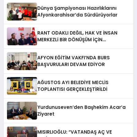
Dünya Şampiyonası Hazırlıklarını
Afyonkarahisar’da Sürdürüyorlar
RANT ODAKLI DEĞIL, HAK VE İNSAN
MERKEZLi BiR DÖNÜŞÜM İÇiN
AFYONKARAHiSAR’IN YANINDAYIZ!
AFYON EĞİTİM VAKFI’NDA BURS
BAŞVURULARI DEVAM EDİYOR
AĞUSTOS AYI BELEDİYE MECLİS
TOPLANTISI GERÇEKLEŞTİRİLDİ
Yurdunuseven’den Başhekim Acar’a
Ziyaret
MISIRLIOĞLU: “VATANDAŞ AÇ VE