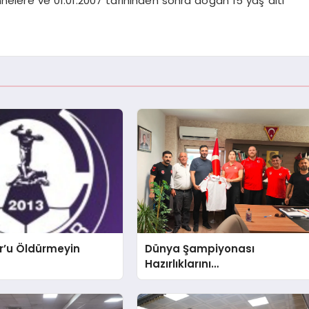
nnelere ve 01.01.2007 tarihinden sonra doğan 15 yaş altı
r’u Öldürmeyin
Dünya Şampiyonası
Hazırlıklarını
Afyonkarahisar’da
Sürdürüyorlar