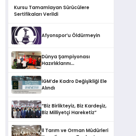
Kursu Tamamlayan Sürücülere
Sertifikaları Verildi
Afyonspor’u Öldürmeyin
Dünya Şampiyonası
Hazırlıklarını
Afyonkarahisar’da
Sürdürüyorlar
İGM’de Kadro Değişikliği Ele
Alındı
“Biz Birlikteyiz, Biz Kardeşiz,
Biz Milliyetçi Hareketiz”
İl Tarım ve Orman Müdürleri