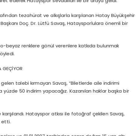
aret ederek Hatayspor sevdalıları ile bir araya geldi.
fından tezahürat ve alkışlarla karşılanan Hatay Büyükşehir
aşkanı Doç. Dr. Lütfü Savaş, Hataysporlulara önemli bir
-beyaz renklere gönül verenlere katkıda bulunmak
öyledi.
A GEÇİYOR
len talebi kırmayan Savaş, “Biletlerde aile indirimi
a yüzde 50 indirim yapacağız. Kazanılan haklar başka bir
arşılandı. Hatayspor atkısı ile fotoğraf çekilen Savaş,
etti.