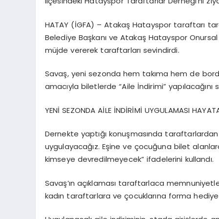
ilçesindeki Hatayspor Taraftarlar Derneği’ni ziy
HATAY (İGFA) – Atakaş Hatayspor taraftarı tara
Belediye Başkanı ve Atakaş Hatayspor Onursal B
müjde vererek taraftarları sevindirdi.
Savaş, yeni sezonda hem takıma hem de bordo
amacıyla biletlerde “Aile İndirimi” yapılacağını s
YENİ SEZONDA AİLE İNDİRİMİ UYGULAMASI HAYAT
Dernekte yaptığı konuşmasında taraftarlardan ge
uygulayacağız. Eşine ve çocuğuna bilet alanlar
kimseye devredilmeyecek” ifadelerini kullandı.
Savaş’ın açıklaması taraftarlaca memnuniyetle k
kadın taraftarlara ve çocuklarına forma hediye 