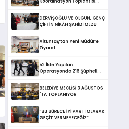
Koordinasyon Toplantısı
Düzenlendi
DERVİŞOĞLU VE OLGUN, GENÇ
ÇİFTİN NİKÂH ŞAHİDİ OLDU
Altuntaş’tan Yeni Müdür’e
Ziyaret
52 İlde Yapılan
Operasyonda 216 Şüpheli
Yakalandı
BELEDİYE MECLİSİ 3 AĞUSTOS
´TA TOPLANIYOR
“BU SÜRECE İYİ PARTİ OLARAK
GEÇİT VERMEYECEĞİZ”