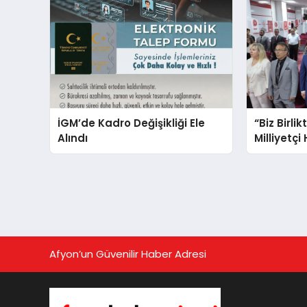
İGM’de Kadro Değişikliği Ele
“Biz Birlik
Alındı
Milliyetçi
Afyon’un Güvenilir Haber Adresi