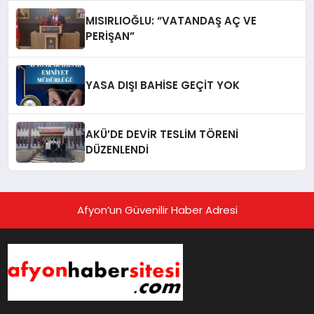
MISIRLIOĞLU: “VATANDAŞ AÇ VE
PERİŞAN”
YASA DIŞI BAHİSE GEÇİT YOK
AKÜ’DE DEVİR TESLİM TÖRENİ
DÜZENLENDİ
Afyon’un Güvenilir Haber Adresi