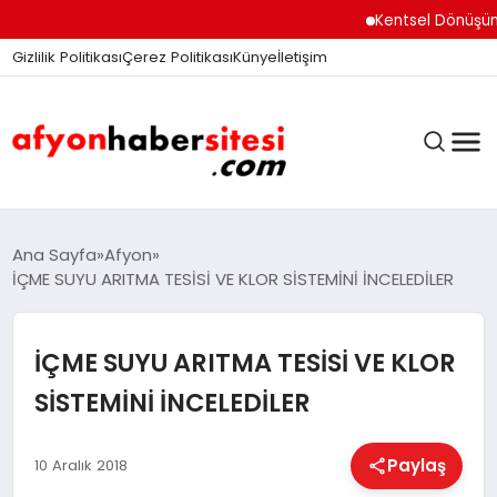
Kentsel Dönüşüm Ofisi
Gizlilik Politikası
Çerez Politikası
Künye
İletişim
ANASAYFA
Ana Sayfa
Afyon
İÇME SUYU ARITMA TESİSİ VE KLOR SİSTEMİNİ İNCELEDİLER
GÜNDEM
İÇME SUYU ARITMA TESİSİ VE KLOR
SİSTEMİNİ İNCELEDİLER
DÜNYA
Paylaş
10 Aralık 2018