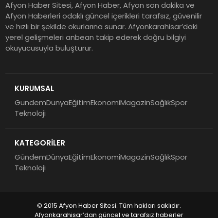
Afyon Haber Sitesi, Afyon Haber, Afyon son dakika ve
Afyon Haberleri odaklı güncel içerikleri tarafsız, güvenilir
ve hızlı bir şekilde okurlarına sunar. Afyonkarahisar’daki
yerel gelişmeleri anbean takip ederek doğru bilgiyi
okuyucusuyla buluşturur.
KURUMSAL
Gündem
Dünya
Eğitim
Ekonomi
Magazin
Sağlık
Spor
Teknoloji
KATEGORİLER
Gündem
Dünya
Eğitim
Ekonomi
Magazin
Sağlık
Spor
Teknoloji
© 2015 Afyon Haber Sitesi. Tüm hakları saklıdır.
Afyonkarahisar’dan güncel ve tarafsız haberler