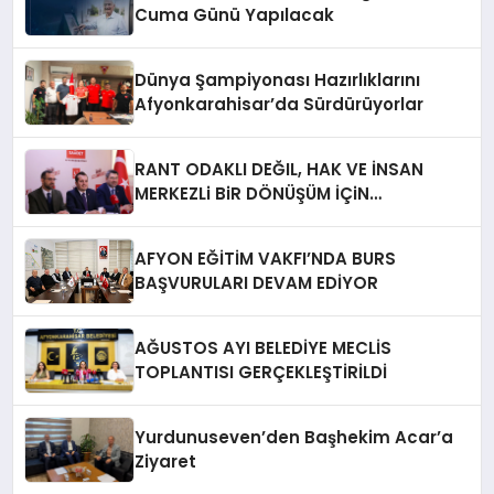
Cuma Günü Yapılacak
Dünya Şampiyonası Hazırlıklarını
Afyonkarahisar’da Sürdürüyorlar
RANT ODAKLI DEĞIL, HAK VE İNSAN
MERKEZLi BiR DÖNÜŞÜM İÇiN
AFYONKARAHiSAR’IN YANINDAYIZ!
AFYON EĞİTİM VAKFI’NDA BURS
BAŞVURULARI DEVAM EDİYOR
AĞUSTOS AYI BELEDİYE MECLİS
TOPLANTISI GERÇEKLEŞTİRİLDİ
Yurdunuseven’den Başhekim Acar’a
Ziyaret