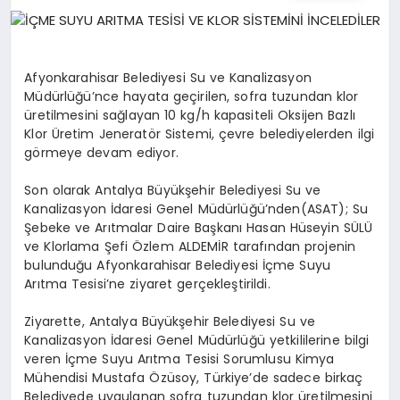
EĞITIM
EKONOMI
Afyonkarahisar Belediyesi Su ve Kanalizasyon
Müdürlüğü’nce hayata geçirilen, sofra tuzundan klor
üretilmesini sağlayan 10 kg/h kapasiteli Oksijen Bazlı
HABERLER
Klor Üretim Jeneratör Sistemi, çevre belediyelerden ilgi
görmeye devam ediyor.
Son olarak Antalya Büyükşehir Belediyesi Su ve
MAGAZIN
Kanalizasyon İdaresi Genel Müdürlüğü’nden(ASAT); Su
Şebeke ve Arıtmalar Daire Başkanı Hasan Hüseyin SÜLÜ
ve Klorlama Şefi Özlem ALDEMİR tarafından projenin
bulunduğu Afyonkarahisar Belediyesi İçme Suyu
SAĞLIK
Arıtma Tesisi’ne ziyaret gerçekleştirildi.
Ziyarette, Antalya Büyükşehir Belediyesi Su ve
SPOR
Kanalizasyon İdaresi Genel Müdürlüğü yetkililerine bilgi
veren İçme Suyu Arıtma Tesisi Sorumlusu Kimya
Mühendisi Mustafa Özüsoy, Türkiye’de sadece birkaç
Belediyede uygulanan sofra tuzundan klor üretilmesini
TEKNOLOJI