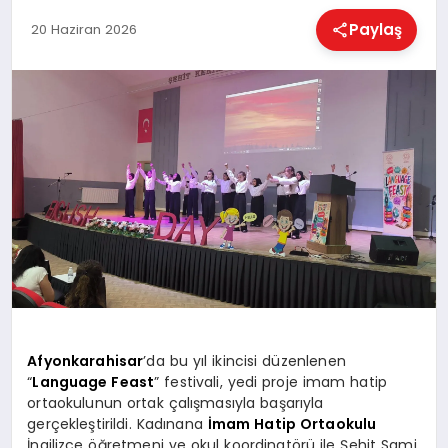
EĞITIM
Paylaş
20 Haziran 2026
EKONOMI
HABERLER
MAGAZIN
SAĞLIK
Afyonkarahisar
’da bu yıl ikincisi düzenlenen
SPOR
“
Language Feast
” festivali, yedi proje imam hatip
ortaokulunun ortak çalışmasıyla başarıyla
gerçekleştirildi. Kadınana
İmam Hatip Ortaokulu
İngilizce öğretmeni ve okul koordinatörü ile Şehit Sami
TEKNOLOJI