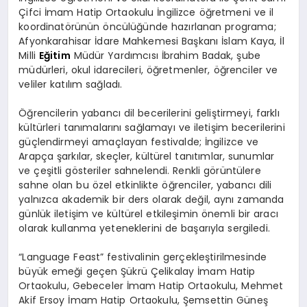
Çifci İmam Hatip Ortaokulu İngilizce öğretmeni ve il
koordinatörünün öncülüğünde hazırlanan programa;
Afyonkarahisar İdare Mahkemesi Başkanı İslam Kaya, İl
Milli
Eğitim
Müdür Yardımcısı İbrahim Badak, şube
müdürleri, okul idarecileri, öğretmenler, öğrenciler ve
veliler katılım sağladı.
Öğrencilerin yabancı dil becerilerini geliştirmeyi, farklı
kültürleri tanımalarını sağlamayı ve iletişim becerilerini
güçlendirmeyi amaçlayan festivalde; İngilizce ve
Arapça şarkılar, skeçler, kültürel tanıtımlar, sunumlar
ve çeşitli gösteriler sahnelendi. Renkli görüntülere
sahne olan bu özel etkinlikte öğrenciler, yabancı dili
yalnızca akademik bir ders olarak değil, aynı zamanda
günlük iletişim ve kültürel etkileşimin önemli bir aracı
olarak kullanma yeteneklerini de başarıyla sergiledi.
“Language Feast” festivalinin gerçekleştirilmesinde
büyük emeği geçen Şükrü Çelikalay İmam Hatip
Ortaokulu, Gebeceler İmam Hatip Ortaokulu, Mehmet
Akif Ersoy İmam Hatip Ortaokulu, Şemsettin Güneş