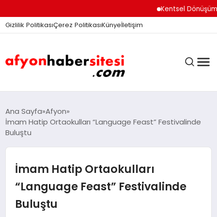
Kentsel Dönüşüm Ofisi 
Gizlilik Politikası
Çerez Politikası
Künye
İletişim
ANASAYFA
Ana Sayfa
Afyon
İmam Hatip Ortaokulları “Language Feast” Festivalinde
Buluştu
GÜNDEM
İmam Hatip Ortaokulları
DÜNYA
“Language Feast” Festivalinde
Buluştu