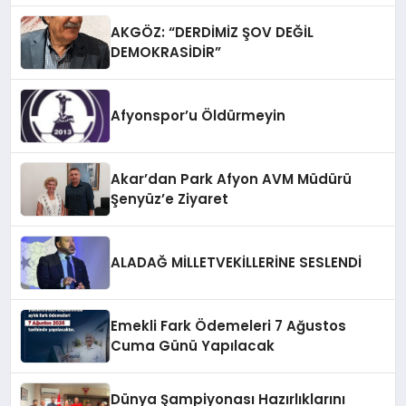
AKGÖZ: “DERDİMİZ ŞOV DEĞİL
DEMOKRASİDİR”
Afyonspor’u Öldürmeyin
Akar’dan Park Afyon AVM Müdürü
Şenyüz’e Ziyaret
ALADAĞ MİLLETVEKİLLERİNE SESLENDİ
Emekli Fark Ödemeleri 7 Ağustos
Cuma Günü Yapılacak
Dünya Şampiyonası Hazırlıklarını