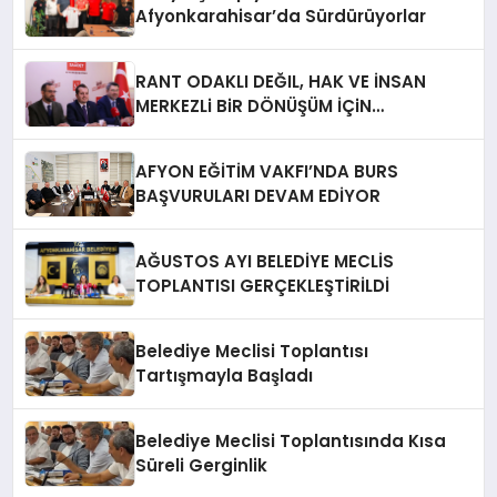
Afyonkarahisar’da Sürdürüyorlar
RANT ODAKLI DEĞIL, HAK VE İNSAN
MERKEZLi BiR DÖNÜŞÜM İÇiN
AFYONKARAHiSAR’IN YANINDAYIZ!
AFYON EĞİTİM VAKFI’NDA BURS
BAŞVURULARI DEVAM EDİYOR
AĞUSTOS AYI BELEDİYE MECLİS
TOPLANTISI GERÇEKLEŞTİRİLDİ
Belediye Meclisi Toplantısı
Tartışmayla Başladı
Belediye Meclisi Toplantısında Kısa
Süreli Gerginlik