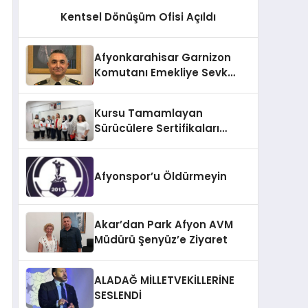
Kentsel Dönüşüm Ofisi Açıldı
Afyonkarahisar Garnizon
Komutanı Emekliye Sevk
Edildi
Kursu Tamamlayan
Sürücülere Sertifikaları
Verildi
Afyonspor’u Öldürmeyin
Akar’dan Park Afyon AVM
Müdürü Şenyüz’e Ziyaret
ALADAĞ MİLLETVEKİLLERİNE
SESLENDİ