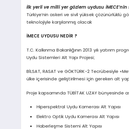
İlk yerli ve milli yer gözlem uydusu İMECE’nin 
Türkiye’nin askeri ve sivil yüksek çözünürlüklü g
teknolojiyle karşılanmış olacak
İMECE UYDUSU NEDİR ?
T.C. Kalkınma Bakanlığının 2013 yılı yatırım p
Uydu Sistemleri Alt Yapı Projesi;
BİLSAT, RASAT ve GÖKTÜRK-2 Tecrübesiyle «Metre
ülke içerisinde geliştirilmesi için gereken alt y
Proje kapsamında TÜBİTAK UZAY bünyesinde aşağıd
Hiperspektral Uydu Kamerası Alt Yapısı
Elektro Optik Uydu Kamerası Alt Yapısı
Haberleşme Sistemi Alt Yapısı