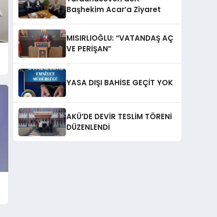
Başhekim Acar’a Ziyaret
MISIRLIOĞLU: “VATANDAŞ AÇ
VE PERİŞAN”
YASA DIŞI BAHİSE GEÇİT YOK
AKÜ’DE DEVİR TESLİM TÖRENİ
DÜZENLENDİ