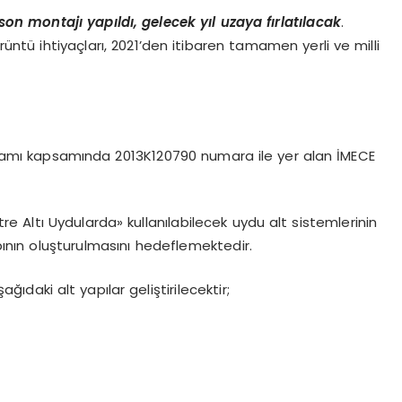
son montajı yapıldı, gelecek yıl uzaya fırlatılacak
.
örüntü ihtiyaçları, 2021’den itibaren tamamen yerli ve milli
rogramı kapsamında 2013K120790 numara ile yer alan İMECE
 Altı Uydularda» kullanılabilecek uydu alt sistemlerinin
apının oluşturulmasını hedeflemektedir.
aki alt yapılar geliştirilecektir;