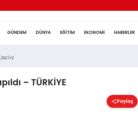
GÜNDEM
DÜNYA
EĞITIM
EKONOMI
HABERLER
TÜRKİYE
pıldı – TÜRKİYE
Paylaş