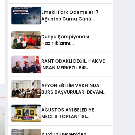
Emekli Fark Ödemeleri 7
Ağustos Cuma Günü
Yapılacak
Dünya Şampiyonası
Hazırlıklarını
Afyonkarahisar’da
Sürdürüyorlar
RANT ODAKLI DEĞIL, HAK VE
İNSAN MERKEZLi BiR
DÖNÜŞÜM İÇiN
AFYONKARAHiSAR’IN
AFYON EĞİTİM VAKFI’NDA
YANINDAYIZ!
BURS BAŞVURULARI DEVAM
EDİYOR
AĞUSTOS AYI BELEDİYE
MECLİS TOPLANTISI
GERÇEKLEŞTİRİLDİ
Yurdunuseven’den