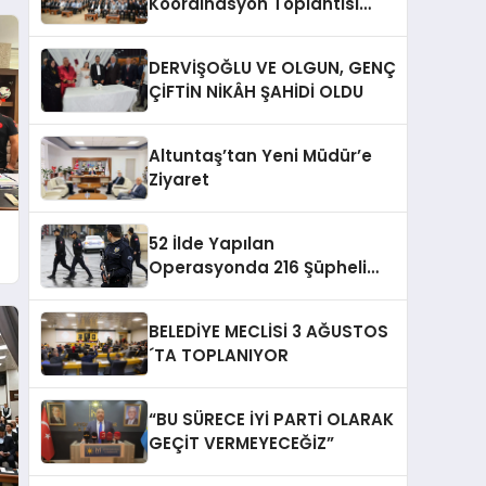
Koordinasyon Toplantısı
Düzenlendi
DERVİŞOĞLU VE OLGUN, GENÇ
ÇİFTİN NİKÂH ŞAHİDİ OLDU
Altuntaş’tan Yeni Müdür’e
Ziyaret
52 İlde Yapılan
Operasyonda 216 Şüpheli
Yakalandı
BELEDİYE MECLİSİ 3 AĞUSTOS
´TA TOPLANIYOR
“BU SÜRECE İYİ PARTİ OLARAK
GEÇİT VERMEYECEĞİZ”