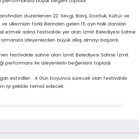
iği performansla büyük beğeni topladı
arafından düzenlenen 22. Sevgi, Barış, Dostluk, Kültür ve
ve ülkemizin farklı illerinden gelen 15 ayrı halk dansları
sil etmek adına festivalde yer alan İzmit Belediyesi Sahne
rformansla izleyenlerden büyük alkış almayı başardı.
enen festivalde sahne alan İzmit Belediyesi Sahne İzmit
ği performans ile izleyenlerin beğenisini topladı.
Rüzgarı estirdiler. 4 Gün boyunca sürecek olan festivalde
en iyi şekilde temsil edecek.