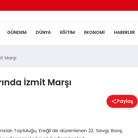
GÜNDEM
DÜNYA
EĞITIM
EKONOMI
HABERLER
it Marşı
rında İzmit Marşı
Paylaş
sları Topluluğu, Ereğli’de düzenlenen 22. Sevgi, Barış,