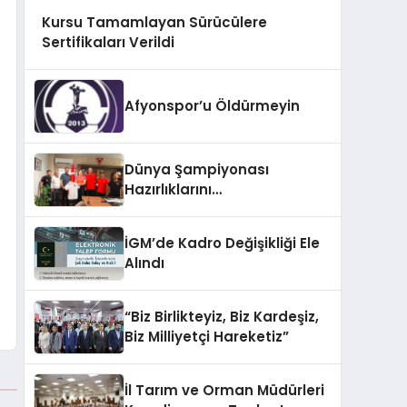
Kursu Tamamlayan Sürücülere
Sertifikaları Verildi
Afyonspor’u Öldürmeyin
Dünya Şampiyonası
Hazırlıklarını
Afyonkarahisar’da
Sürdürüyorlar
İGM’de Kadro Değişikliği Ele
Alındı
“Biz Birlikteyiz, Biz Kardeşiz,
Biz Milliyetçi Hareketiz”
İl Tarım ve Orman Müdürleri