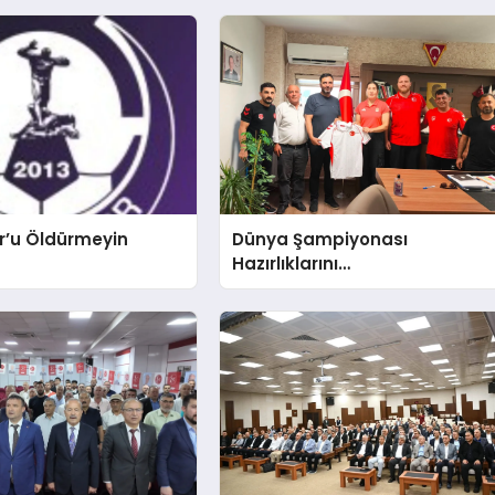
r’u Öldürmeyin
Dünya Şampiyonası
Hazırlıklarını
Afyonkarahisar’da
Sürdürüyorlar