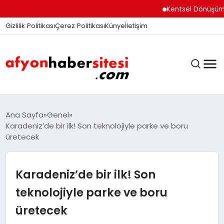
Kentsel Dönüşüm Ofisi 
Gizlilik Politikası
Çerez Politikası
Künye
İletişim
ANASAYFA
Ana Sayfa
Genel
Karadeniz’de bir ilk! Son teknolojiyle parke ve boru
üretecek
GÜNDEM
Karadeniz’de bir ilk! Son
DÜNYA
teknolojiyle parke ve boru
üretecek