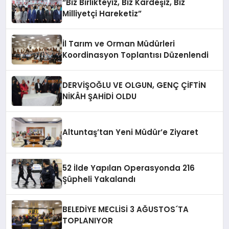
“Biz Birlikteyiz, Biz Kardeşiz, Biz
Milliyetçi Hareketiz”
İl Tarım ve Orman Müdürleri
Koordinasyon Toplantısı Düzenlendi
DERVİŞOĞLU VE OLGUN, GENÇ ÇİFTİN
NİKÂH ŞAHİDİ OLDU
Altuntaş’tan Yeni Müdür’e Ziyaret
52 İlde Yapılan Operasyonda 216
Şüpheli Yakalandı
BELEDİYE MECLİSİ 3 AĞUSTOS´TA
TOPLANIYOR