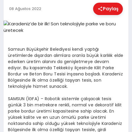
EĞITIM
Paylaş
08 Ağustos 2022
EKONOMI
HABERLER
Samsun Büyükşehir Belediyesi kendi yaptığı
üretimlerde dışardan alımlara oranla büyük karlılık elde
ederken üretim alanını da genişletmeye devam
MAGAZIN
ediyor. Bu kapsamda Tekkeköy ilçesinde Kilit Parke
Bordur ve Beton Boru Tesisi inşasına başladı. Karadeniz
Bölgesinde ilk olma özelliği taşıyan tesis, son
teknolojiyle hizmet sunacak.
SAĞLIK
SAMSUN (İGFA) – Robotik sistemle çalışacak tesis
günlük 3 bin metrekare renkli, normal ve dekoratif kilit
SPOR
parke bordur üretimi kapasitesine sahip olacak. En
yüksek kalite ve en uzun ömürlü parke üretimi
noktasında sahip olduğu yüksek teknolojiyle Karadeniz
Bölgesinde ilk olma özelliği taşıyan tesisle, girdi
TEKNOLOJI