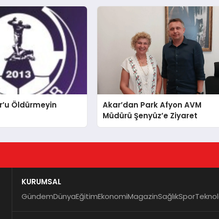
r’u Öldürmeyin
Akar’dan Park Afyon AVM
Müdürü Şenyüz’e Ziyaret
KURUMSAL
Gündem
Dünya
Eğitim
Ekonomi
Magazin
Sağlık
Spor
Teknol