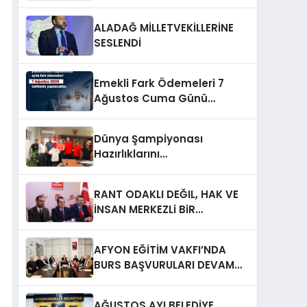
ALADAĞ MİLLETVEKİLLERİNE
SESLENDİ
Emekli Fark Ödemeleri 7
Ağustos Cuma Günü
Yapılacak
Dünya Şampiyonası
Hazırlıklarını
Afyonkarahisar’da
Sürdürüyorlar
RANT ODAKLI DEĞIL, HAK VE
İNSAN MERKEZLi BiR
DÖNÜŞÜM İÇiN
AFYONKARAHiSAR’IN
AFYON EĞİTİM VAKFI’NDA
YANINDAYIZ!
BURS BAŞVURULARI DEVAM
EDİYOR
AĞUSTOS AYI BELEDİYE