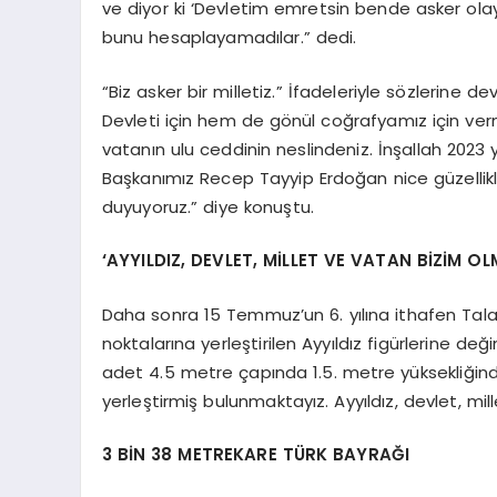
ve diyor ki ‘Devletim emretsin bende asker ola
bunu hesaplayamadılar.” dedi.
“Biz asker bir milletiz.” İfadeleriyle sözlerine
Devleti için hem de gönül coğrafyamız için verm
vatanın ulu ceddinin neslindeniz. İnşallah 2023 y
Başkanımız Recep Tayyip Erdoğan nice güzellik
duyuyoruz.” diye konuştu.
‘AYYILDIZ, DEVLET, MİLLET VE VATAN BİZİM O
Daha sonra 15 Temmuz’un 6. yılına ithafen Talas
noktalarına yerleştirilen Ayyıldız figürlerine d
adet 4.5 metre çapında 1.5. metre yüksekliğind
yerleştirmiş bulunmaktayız. Ayyıldız, devlet, m
3 BİN 38 METREKARE TÜRK BAYRAĞI