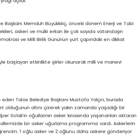
rağı açıldı.
ye Başkanı Memduh Büyükkılıç, önceki dönem Enerji ve Tabi
vekileri, askeri ve mülki erkan ile çok sayıda vatandaşın
krasi ve Milli Birlik Gününün yurt çapındaki en dikkat
le başlayan etkinlikte şiirler okunarak milli ve manevi
ap eden Talas Belediye Başkanı Mustafa Yalçın, burada
let olduğunun altını çizerek yakın zamanda yaşadığı bir
Alper Solak’ın oğullarının asker kınasında yaşananları aktaran
hallemizde bir asker uğurlama programımız vardı. Askerlerin
encim. 1 oğlu asker ve 2 oğlunu daha askere gönderiyor