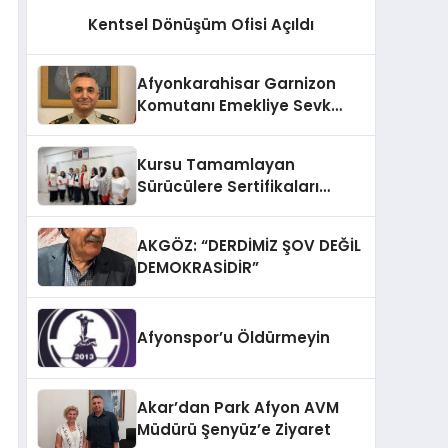
Kentsel Dönüşüm Ofisi Açıldı
Afyonkarahisar Garnizon
Komutanı Emekliye Sevk
Edildi
Kursu Tamamlayan
Sürücülere Sertifikaları
Verildi
AKGÖZ: “DERDİMİZ ŞOV DEĞİL
DEMOKRASİDİR”
Afyonspor’u Öldürmeyin
Akar’dan Park Afyon AVM
Müdürü Şenyüz’e Ziyaret