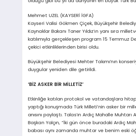
olduğu gibi bu yıl da dünyanın en büyük Türk Bay
Mehmet UZEL (KAYSERİ İGFA)
Kayseri Valisi Gökmen Çiçek, Büyükşehir Beledi
Kaynaklar Bakanı Taner Yıldız’ın yanı sıra millet
katılımıyla gerçekleşen program 15 Temmuz Demo
çekici etkinliklerinden birisi oldu.
Büyükşehir Belediyesi Mehter Takımı’nın konseriy
duygular yeniden dile getirildi.
‘BİZ ASKER BİR MİLLETİZ’
Etkinliğe katılan protokol ve vatandaşlara hit
yaptığı konuşmada Türk Milleti’nin asker bir mil
anısını paylaştı. Talas’ın Ardıç Mahalle Muhtarı 
Başkan Yalçın, “İki gün önce buradaki Ardıç Ma
babası aynı zamanda muhtar ve benim eski öğr