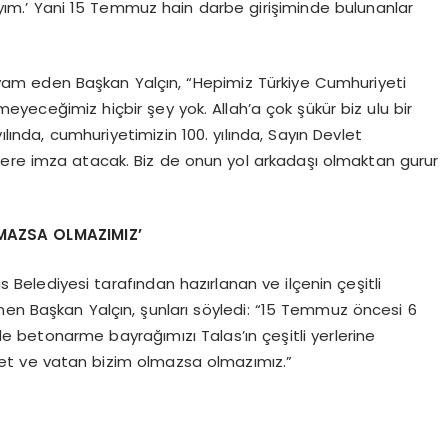
yım.’ Yani 15 Temmuz hain darbe girişiminde bulunanlar
 devam eden Başkan Yalçın, “Hepimiz Türkiye Cumhuriyeti
eyeceğimiz hiçbir şey yok. Allah’a çok şükür biz ulu bir
ılında, cumhuriyetimizin 100. yılında, Sayın Devlet
lere imza atacak. Biz de onun yol arkadaşı olmaktan gurur
LMAZSA OLMAZIMIZ’
 Belediyesi tarafından hazırlanan ve ilçenin çeşitli
eğinen Başkan Yalçın, şunları söyledi: “15 Temmuz öncesi 6
e betonarme bayrağımızı Talas’ın çeşitli yerlerine
illet ve vatan bizim olmazsa olmazımız.”