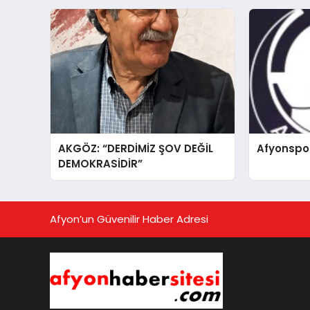
AKGÖZ: “DERDİMİZ ŞOV DEĞİL
Afyonspo
DEMOKRASİDİR”
Afyon’un Güvenilir Haber Adresi