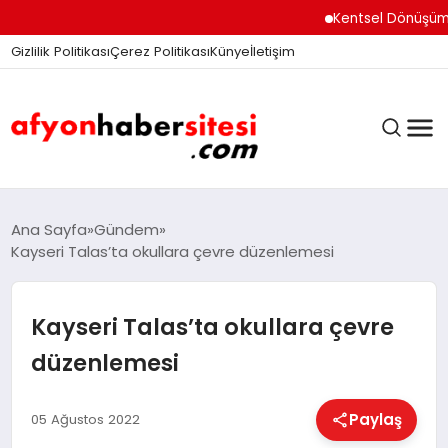
Kentsel Dönüşüm Ofisi
Gizlilik Politikası
Çerez Politikası
Künye
İletişim
ANASAYFA
Ana Sayfa
Gündem
Kayseri Talas’ta okullara çevre düzenlemesi
GÜNDEM
Kayseri Talas’ta okullara çevre
düzenlemesi
DÜNYA
Paylaş
05 Ağustos 2022