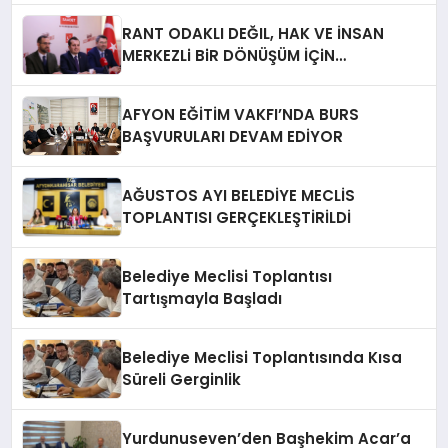
RANT ODAKLI DEĞIL, HAK VE İNSAN
MERKEZLi BiR DÖNÜŞÜM İÇiN
AFYONKARAHiSAR’IN YANINDAYIZ!
AFYON EĞİTİM VAKFI’NDA BURS
BAŞVURULARI DEVAM EDİYOR
AĞUSTOS AYI BELEDİYE MECLİS
TOPLANTISI GERÇEKLEŞTİRİLDİ
Belediye Meclisi Toplantısı
Tartışmayla Başladı
Belediye Meclisi Toplantısında Kısa
Süreli Gerginlik
Yurdunuseven’den Başhekim Acar’a