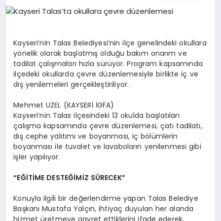
EĞITIM
EKONOMI
Kayseri’nin Talas Belediyesi’nin ilçe genelindeki okullara
yönelik olarak başlatmış olduğu bakım onarım ve
tadilat çalışmaları hızla sürüyor. Program kapsamında
HABERLER
ilçedeki okullarda çevre düzenlemesiyle birlikte iç ve
dış yenilemeleri gerçekleştiriliyor.
Mehmet UZEL (KAYSERİ İGFA)
MAGAZIN
Kayseri’nin Talas ilçesindeki 13 okulda başlatılan
çalışma kapsamında çevre düzenlemesi, çatı tadilatı,
dış cephe yalıtımı ve boyanması, iç bölümlerin
boyanması ile tuvalet ve lavaboların yenilenmesi gibi
SAĞLIK
işler yapılıyor.
“EĞİTİME DESTEĞİMİZ SÜRECEK”
SPOR
Konuyla ilgili bir değerlendirme yapan Talas Belediye
Başkanı Mustafa Yalçın, ihtiyaç duyulan her alanda
hizmet üretmeye gayret ettiklerini ifade ederek,
TEKNOLOJI