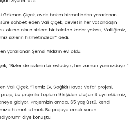
arı ziyaret etti.
isi Gökmen Çiçek, evde bakım hizmetinden yararlanan
e bir süre sohbet eden Vali Çiçek, devletin her vatandaşın
 olursa olsun sizlere bir telefon kadar yakınız, Valiliğimiz,
ız sizlerin hizmetindedir” dedi.
en yararlanan Şemsi Yıldız’ın evi oldu.
 “Bizler de sizlerin bir evladıyız, her zaman yanınızdayız.”
en Vali Çiçek, “Temiz Ev, Sağlıklı Hayat Vefa” projesi,
roje, bu proje ile toplam 9 kişiden oluşan 3 ayrı ekibimiz,
haneye gidiyor. Projemizin amacı, 65 yaş üstü, kendi
arımıza hizmet etmek. Bu projeye emek veren
diyorum” diye konuştu.