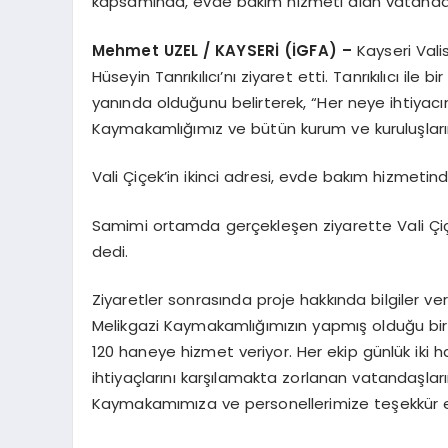
kapsamında, evde bakım hizmeti alan vatandaşl
Mehmet UZEL / KAYSERİ (İGFA) –
Kayseri Val
Hüseyin Tanrıkılıcı’nı ziyaret etti. Tanrıkılıcı il
yanında olduğunu belirterek, “Her neye ihtiyacınız
Kaymakamlığımız ve bütün kurum ve kuruluşlarım
Vali Çiçek’in ikinci adresi, evde bakım hizmetind
Samimi ortamda gerçekleşen ziyarette Vali Çiçek,
dedi.
Ziyaretler sonrasında proje hakkında bilgiler ver
Melikgazi Kaymakamlığımızın yapmış olduğu bir p
120 haneye hizmet veriyor. Her ekip günlük iki 
ihtiyaçlarını karşılamakta zorlanan vatandaşl
Kaymakamımıza ve personellerimize teşekkür e