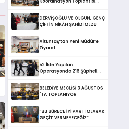
Koordinasyon Toplantısı
Düzenlendi
DERVİŞOĞLU VE OLGUN, GENÇ
ÇİFTİN NİKÂH ŞAHİDİ OLDU
Altuntaş’tan Yeni Müdür’e
Ziyaret
52 İlde Yapılan
Operasyonda 216 Şüpheli
Yakalandı
BELEDİYE MECLİSİ 3 AĞUSTOS
´TA TOPLANIYOR
“BU SÜRECE İYİ PARTİ OLARAK
GEÇİT VERMEYECEĞİZ”