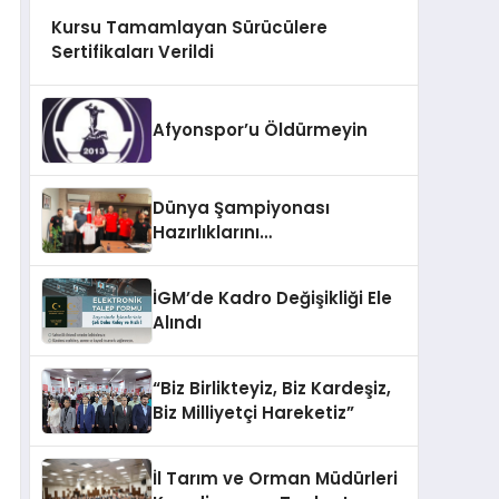
Kursu Tamamlayan Sürücülere
Sertifikaları Verildi
Afyonspor’u Öldürmeyin
Dünya Şampiyonası
Hazırlıklarını
Afyonkarahisar’da
Sürdürüyorlar
İGM’de Kadro Değişikliği Ele
Alındı
“Biz Birlikteyiz, Biz Kardeşiz,
Biz Milliyetçi Hareketiz”
İl Tarım ve Orman Müdürleri