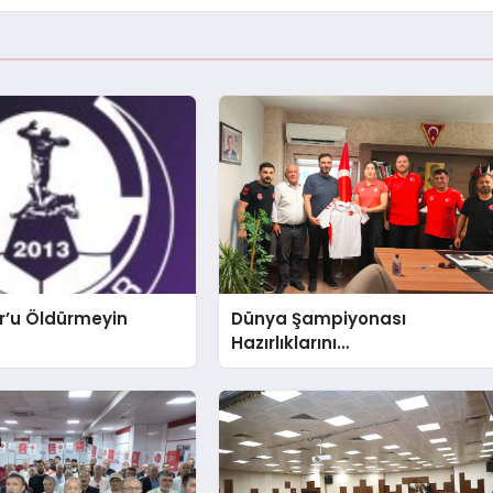
r’u Öldürmeyin
Dünya Şampiyonası
Hazırlıklarını
Afyonkarahisar’da
Sürdürüyorlar