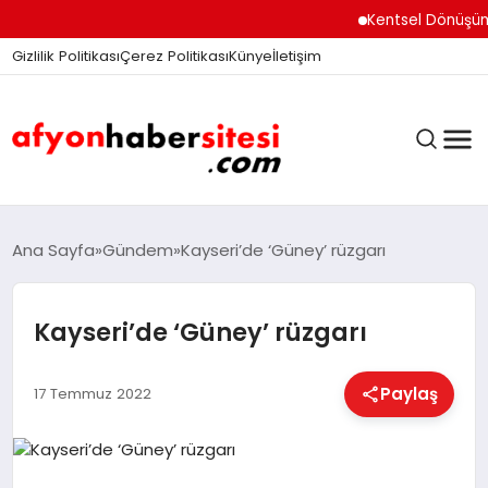
Kentsel Dönüşüm Ofisi
Gizlilik Politikası
Çerez Politikası
Künye
İletişim
ANASAYFA
Ana Sayfa
Gündem
Kayseri’de ‘Güney’ rüzgarı
Kayseri’de ‘Güney’ rüzgarı
GÜNDEM
Paylaş
17 Temmuz 2022
DÜNYA