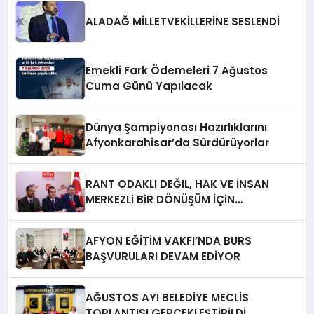
ALADAĞ MİLLETVEKİLLERİNE SESLENDİ
Emekli Fark Ödemeleri 7 Ağustos
Cuma Günü Yapılacak
Dünya Şampiyonası Hazırlıklarını
Afyonkarahisar’da Sürdürüyorlar
RANT ODAKLI DEĞIL, HAK VE İNSAN
MERKEZLi BiR DÖNÜŞÜM İÇiN
AFYONKARAHiSAR’IN YANINDAYIZ!
AFYON EĞİTİM VAKFI’NDA BURS
BAŞVURULARI DEVAM EDİYOR
AĞUSTOS AYI BELEDİYE MECLİS
TOPLANTISI GERÇEKLEŞTİRİLDİ