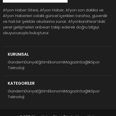
Afyon Haber Sitesi, Afyon Haber, Afyon son dakika ve
Afyon Haberleri odaklı güncel içerikleri tarafsız, güvenilir
ve hızlı bir şekilde okurlarına sunar. Afyonkarahisar’daki
yerel gelişmeleri anbean takip ederek doğru bilgiyi
okuyucusuyla buluşturur.
KURUMSAL
Gündem
Dünya
Eğitim
Ekonomi
Magazin
Sağlık
Spor
Teknoloji
KATEGORİLER
Gündem
Dünya
Eğitim
Ekonomi
Magazin
Sağlık
Spor
Teknoloji