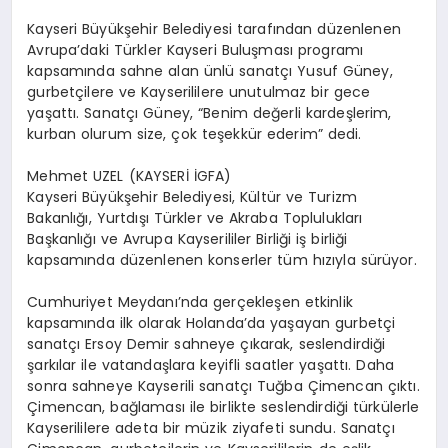
EĞITIM
Kayseri Büyükşehir Belediyesi tarafından düzenlenen
Avrupa’daki Türkler Kayseri Buluşması programı
kapsamında sahne alan ünlü sanatçı Yusuf Güney,
EKONOMI
gurbetçilere ve Kayserililere unutulmaz bir gece
yaşattı. Sanatçı Güney, “Benim değerli kardeşlerim,
kurban olurum size, çok teşekkür ederim” dedi.
HABERLER
Mehmet UZEL (KAYSERİ İGFA)
Kayseri Büyükşehir Belediyesi, Kültür ve Turizm
Bakanlığı, Yurtdışı Türkler ve Akraba Toplulukları
MAGAZIN
Başkanlığı ve Avrupa Kayserililer Birliği iş birliği
kapsamında düzenlenen konserler tüm hızıyla sürüyor.
SAĞLIK
Cumhuriyet Meydanı’nda gerçekleşen etkinlik
kapsamında ilk olarak Holanda’da yaşayan gurbetçi
sanatçı Ersoy Demir sahneye çıkarak, seslendirdiği
şarkılar ile vatandaşlara keyifli saatler yaşattı. Daha
SPOR
sonra sahneye Kayserili sanatçı Tuğba Çimencan çıktı.
Çimencan, bağlaması ile birlikte seslendirdiği türkülerle
Kayserililere adeta bir müzik ziyafeti sundu. Sanatçı
TEKNOLOJI