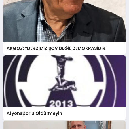
AKGÖZ: “DERDİMİZ ŞOV DEĞİL DEMOKRASİDİR”
Afyonspor’u Öldürmeyin