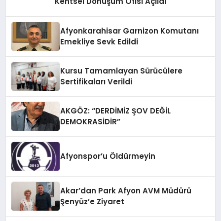
Kentsel Dönüşüm Ofisi Açıldı
Afyonkarahisar Garnizon Komutanı
Emekliye Sevk Edildi
Kursu Tamamlayan Sürücülere
Sertifikaları Verildi
AKGÖZ: “DERDİMİZ ŞOV DEĞİL
DEMOKRASİDİR”
Afyonspor’u Öldürmeyin
Akar’dan Park Afyon AVM Müdürü
Şenyüz’e Ziyaret