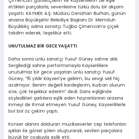
Çimencan, gurbetçilerin ve Kayserililerin de eşlik
ettikleri parçalarla, sevenlerine türkü dolu bir akşam
yaşattı. KAYMEK A.Ş. Müdürü Denizhan Burhan, günün
anısına Büyükşehir Belediye Başkanı Dr. Memduh
Büyükkılıç adına sanatçı Tuğba Çimencan’a çiçek
takdim ederek, teşekkür etti.
UNUTULMAZ BİR GECE YAŞATTI
Daha sonra ünlü sanatçı Yusuf Güney sahne aldı.
Sergilediği sahne performansıyla Kayserililere
unutulmaz bir gece yaşatan ünlü sanatçı Yusuf
Güney, “15 yıldır Kayseri’ye gelirim, bu sevgi seli hiç
azalmıyor. Benim değerli kardeşlerim, kurban olurum
size, çok teşekkür ederim” dedi. Dans eşliğinde
söyledikleri şarkılara eşlik eden hayranlarının arasına
inmeyi de ihmal etmeyen Yusuf Güney, Kayserililerle
bol bol öz çekim yaptı.
Konser alanını dolduran müzikseverler cep telefonları
ışıkları ile görsel şölen oluşturarak, sevilen parçalara
büyük bir coşkuyla eşlik etti.