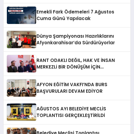
Emekli Fark Ödemeleri 7 Ağustos
Cuma Günü Yapılacak
Dünya Şampiyonası Hazırlıklarını
Afyonkarahisar’da Sürdürüyorlar
RANT ODAKLI DEĞIL, HAK VE İNSAN
MERKEZLi BiR DÖNÜŞÜM İÇiN
AFYONKARAHiSAR’IN YANINDAYIZ!
AFYON EĞİTİM VAKFI’NDA BURS
BAŞVURULARI DEVAM EDİYOR
AĞUSTOS AYI BELEDİYE MECLİS
TOPLANTISI GERÇEKLEŞTİRİLDİ
Belediye Meclisi Toplantısı