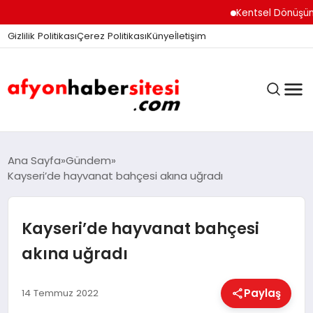
Kentsel Dönüşüm Ofisi
Gizlilik Politikası
Çerez Politikası
Künye
İletişim
ANASAYFA
Ana Sayfa
Gündem
Kayseri’de hayvanat bahçesi akına uğradı
GÜNDEM
Kayseri’de hayvanat bahçesi
akına uğradı
DÜNYA
Paylaş
14 Temmuz 2022