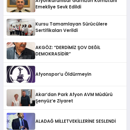
Afyonkarahisar Garnizon Komutanı
Emekliye Sevk Edildi
Kursu Tamamlayan Sürücülere
Sertifikaları Verildi
AKGÖZ: “DERDİMİZ ŞOV DEĞİL
DEMOKRASİDİR”
Afyonspor’u Öldürmeyin
Akar’dan Park Afyon AVM Müdürü
Şenyüz’e Ziyaret
ALADAĞ MİLLETVEKİLLERİNE SESLENDİ