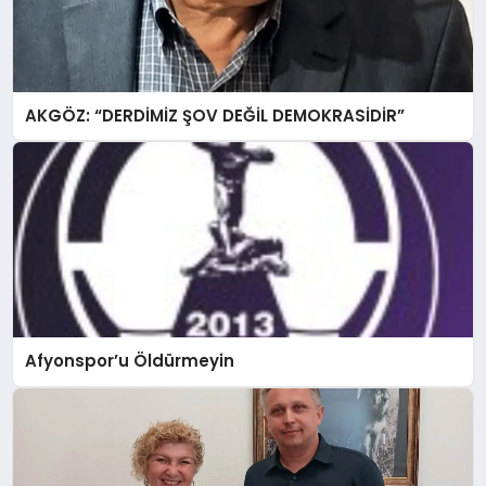
AKGÖZ: “DERDİMİZ ŞOV DEĞİL DEMOKRASİDİR”
Afyonspor’u Öldürmeyin