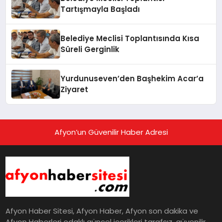
Tartışmayla Başladı
Belediye Meclisi Toplantısında Kısa
Süreli Gerginlik
Yurdunuseven’den Başhekim Acar’a
Ziyaret
Afyon’un Güvenilir Haber Adresi
Afyon Haber Sitesi, Afyon Haber, Afyon son dakika ve
Afyon Haberleri odaklı güncel içerikleri tarafsız, güvenilir