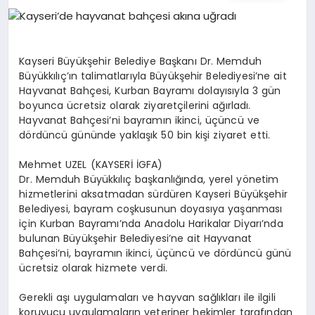
EĞITIM
EKONOMI
Kayseri Büyükşehir Belediye Başkanı Dr. Memduh
Büyükkılıç’ın talimatlarıyla Büyükşehir Belediyesi’ne ait
Hayvanat Bahçesi, Kurban Bayramı dolayısıyla 3 gün
HABERLER
boyunca ücretsiz olarak ziyaretçilerini ağırladı.
Hayvanat Bahçesi’ni bayramın ikinci, üçüncü ve
dördüncü gününde yaklaşık 50 bin kişi ziyaret etti.
MAGAZIN
Mehmet UZEL (KAYSERİ İGFA)
Dr. Memduh Büyükkılıç başkanlığında, yerel yönetim
hizmetlerini aksatmadan sürdüren Kayseri Büyükşehir
Belediyesi, bayram coşkusunun doyasıya yaşanması
SAĞLIK
için Kurban Bayramı’nda Anadolu Harikalar Diyarı’nda
bulunan Büyükşehir Belediyesi’ne ait Hayvanat
Bahçesi’ni, bayramın ikinci, üçüncü ve dördüncü günü
SPOR
ücretsiz olarak hizmete verdi.
Gerekli aşı uygulamaları ve hayvan sağlıkları ile ilgili
koruyucu uygulamaların veteriner hekimler tarafından
TEKNOLOJI