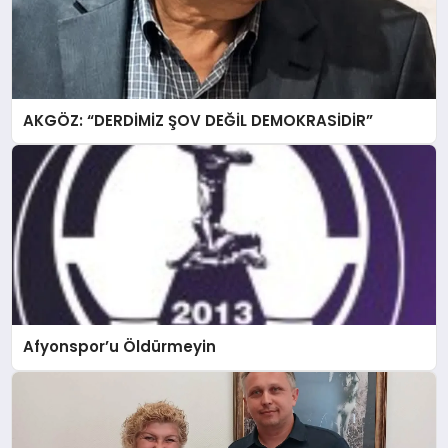
AKGÖZ: “DERDİMİZ ŞOV DEĞİL DEMOKRASİDİR”
Afyonspor’u Öldürmeyin