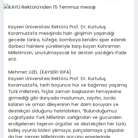
EĞITIM
EKONOMI
Kayseri Üniversitesi Rektörü Prof. Dr. Kurtuluş
Karamustafa mesajında hain girişimin yaşandığı
gecede tanka, tüfeğe, bombaya kendini siper ederek
HABERLER
darbeci hainlere yürekleriyle karşı koyan Kahraman
Milletimizin, unutulmayacak bir destan yazdığını ifade
etti.
MAGAZIN
Mehmet UZEL (KAYSERİ İGFA)
Kayseri Üniversitesi Rektörü Prof. Dr. Kurtuluş
Karamustafa, tarih boyunca hür ve bağımsız yaşamış
Türk milletinin, hiçbir zaman başkasının himayesine
SAĞLIK
girmediği gibi dünyada mazlumun, zayıfın, zorda
kalanın ve aman dileyeninin her daim koruyanı ve
destekçisi olduğunu hatırlatırken, “Bulunduğumuz
SPOR
coğrafyada Türk Milletinin varlığından ve gücünden
endişelenen taşeron örgütler ve destekçileri her türlü
kalleş oyunla bizleri yıkmaya, parçalamaya çalışsalar
da her zaman Milletimizin gücünü enselerinde
TEKNOLOJI