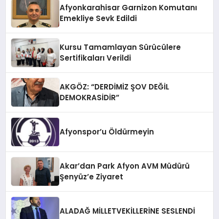
Afyonkarahisar Garnizon Komutanı
Emekliye Sevk Edildi
Kursu Tamamlayan Sürücülere
Sertifikaları Verildi
AKGÖZ: “DERDİMİZ ŞOV DEĞİL
DEMOKRASİDİR”
Afyonspor’u Öldürmeyin
Akar’dan Park Afyon AVM Müdürü
Şenyüz’e Ziyaret
ALADAĞ MİLLETVEKİLLERİNE SESLENDİ