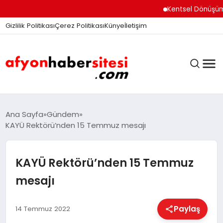
Kentsel Dönüşüm Ofisi
Gizlilik Politikası
Çerez Politikası
Künye
İletişim
ANASAYFA
Ana Sayfa
Gündem
KAYÜ Rektörü’nden 15 Temmuz mesajı
GÜNDEM
KAYÜ Rektörü’nden 15 Temmuz
mesajı
DÜNYA
Paylaş
14 Temmuz 2022