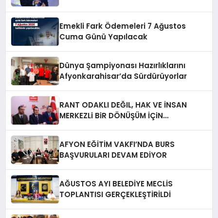
Emekli Fark Ödemeleri 7 Ağustos
Cuma Günü Yapılacak
Dünya Şampiyonası Hazırlıklarını
Afyonkarahisar’da Sürdürüyorlar
RANT ODAKLI DEĞIL, HAK VE İNSAN
MERKEZLi BiR DÖNÜŞÜM İÇiN
AFYONKARAHiSAR’IN YANINDAYIZ!
AFYON EĞİTİM VAKFI’NDA BURS
BAŞVURULARI DEVAM EDİYOR
AĞUSTOS AYI BELEDİYE MECLİS
TOPLANTISI GERÇEKLEŞTİRİLDİ