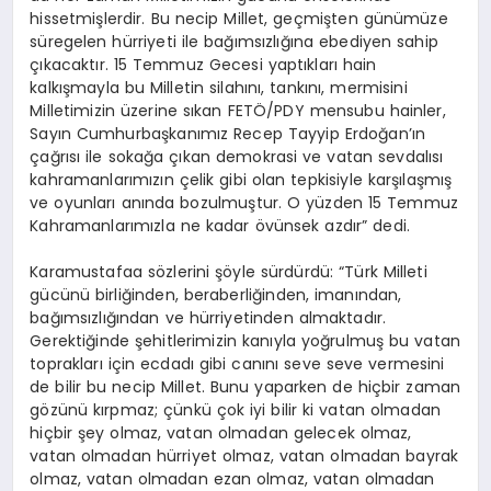
hissetmişlerdir. Bu necip Millet, geçmişten günümüze
süregelen hürriyeti ile bağımsızlığına ebediyen sahip
çıkacaktır. 15 Temmuz Gecesi yaptıkları hain
kalkışmayla bu Milletin silahını, tankını, mermisini
Milletimizin üzerine sıkan FETÖ/PDY mensubu hainler,
Sayın Cumhurbaşkanımız Recep Tayyip Erdoğan’ın
çağrısı ile sokağa çıkan demokrasi ve vatan sevdalısı
kahramanlarımızın çelik gibi olan tepkisiyle karşılaşmış
ve oyunları anında bozulmuştur. O yüzden 15 Temmuz
Kahramanlarımızla ne kadar övünsek azdır” dedi.
Karamustafaa sözlerini şöyle sürdürdü: “Türk Milleti
gücünü birliğinden, beraberliğinden, imanından,
bağımsızlığından ve hürriyetinden almaktadır.
Gerektiğinde şehitlerimizin kanıyla yoğrulmuş bu vatan
toprakları için ecdadı gibi canını seve seve vermesini
de bilir bu necip Millet. Bunu yaparken de hiçbir zaman
gözünü kırpmaz; çünkü çok iyi bilir ki vatan olmadan
hiçbir şey olmaz, vatan olmadan gelecek olmaz,
vatan olmadan hürriyet olmaz, vatan olmadan bayrak
olmaz, vatan olmadan ezan olmaz, vatan olmadan