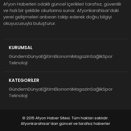
Afyon Haberleri odaklı güncel içerikleri tarafsız, güvenilir
ve hızlı bir şekilde okurlarına sunar. Afyonkarahisar’daki
yerel gelişmeleri anbean takip ederek doğru bilgiyi
okuyucusuyla buluşturur.
KURUMSAL
Gündem
Dünya
Eğitim
Ekonomi
Magazin
Sağlık
Spor
Teknoloji
KATEGORİLER
Gündem
Dünya
Eğitim
Ekonomi
Magazin
Sağlık
Spor
Teknoloji
© 2015 Afyon Haber Sitesi. Tüm hakları saklıdır.
Afyonkarahisar’dan güncel ve tarafsız haberler