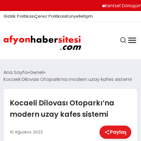
Kentsel Dönüşüm Ofisi
Gizlilik Politikası
Çerez Politikası
Künye
İletişim
ANASAYFA
Ana Sayfa
Genel
Kocaeli Dilovası Otoparkı’na modern uzay kafes sistemi
GÜNDEM
Kocaeli Dilovası Otoparkı’na
modern uzay kafes sistemi
DÜNYA
Paylaş
10 Ağustos 2022