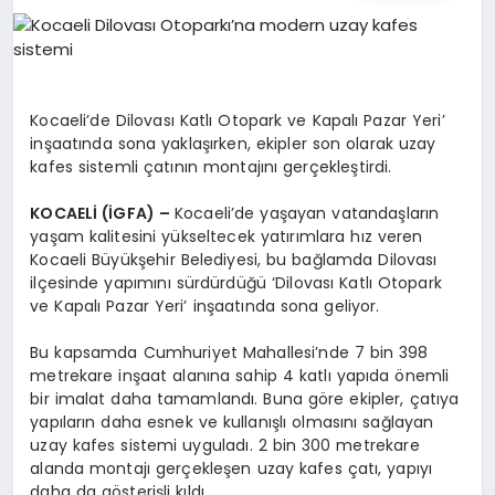
EĞITIM
EKONOMI
Kocaeli’de Dilovası Katlı Otopark ve Kapalı Pazar Yeri’
inşaatında sona yaklaşırken, ekipler son olarak uzay
HABERLER
kafes sistemli çatının montajını gerçekleştirdi.
KOCAELİ (İGFA) –
Kocaeli’de yaşayan vatandaşların
yaşam kalitesini yükseltecek yatırımlara hız veren
MAGAZIN
Kocaeli Büyükşehir Belediyesi, bu bağlamda Dilovası
ilçesinde yapımını sürdürdüğü ‘Dilovası Katlı Otopark
ve Kapalı Pazar Yeri’ inşaatında sona geliyor.
SAĞLIK
Bu kapsamda Cumhuriyet Mahallesi’nde 7 bin 398
metrekare inşaat alanına sahip 4 katlı yapıda önemli
bir imalat daha tamamlandı. Buna göre ekipler, çatıya
SPOR
yapıların daha esnek ve kullanışlı olmasını sağlayan
uzay kafes sistemi uyguladı. 2 bin 300 metrekare
alanda montajı gerçekleşen uzay kafes çatı, yapıyı
daha da gösterişli kıldı.
TEKNOLOJI