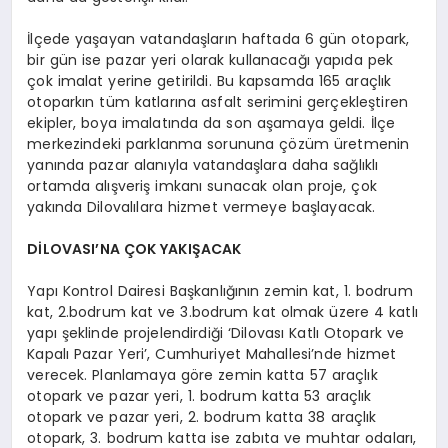
İlçede yaşayan vatandaşların haftada 6 gün otopark,
bir gün ise pazar yeri olarak kullanacağı yapıda pek
çok imalat yerine getirildi. Bu kapsamda 165 araçlık
otoparkın tüm katlarına asfalt serimini gerçekleştiren
ekipler, boya imalatında da son aşamaya geldi. İlçe
merkezindeki parklanma sorununa çözüm üretmenin
yanında pazar alanıyla vatandaşlara daha sağlıklı
ortamda alışveriş imkanı sunacak olan proje, çok
yakında Dilovalılara hizmet vermeye başlayacak.
DİLOVASI’NA ÇOK YAKIŞACAK
Yapı Kontrol Dairesi Başkanlığının zemin kat, 1. bodrum
kat, 2.bodrum kat ve 3.bodrum kat olmak üzere 4 katlı
yapı şeklinde projelendirdiği ‘Dilovası Katlı Otopark ve
Kapalı Pazar Yeri’, Cumhuriyet Mahallesi’nde hizmet
verecek. Planlamaya göre zemin katta 57 araçlık
otopark ve pazar yeri, 1. bodrum katta 53 araçlık
otopark ve pazar yeri, 2. bodrum katta 38 araçlık
otopark, 3. bodrum katta ise zabıta ve muhtar odaları,