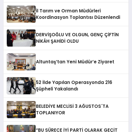
İl Tarım ve Orman Müdürleri
Koordinasyon Toplantısı Düzenlendi
DERVİŞOĞLU VE OLGUN, GENÇ ÇİFTİN
NİKÂH ŞAHİDİ OLDU
Altuntaş’tan Yeni Müdür’e Ziyaret
52 İlde Yapılan Operasyonda 216
Şüpheli Yakalandı
BELEDİYE MECLİSİ 3 AĞUSTOS´TA
TOPLANIYOR
“BU SÜRECE İYİ PARTİ OLARAK GEÇİT