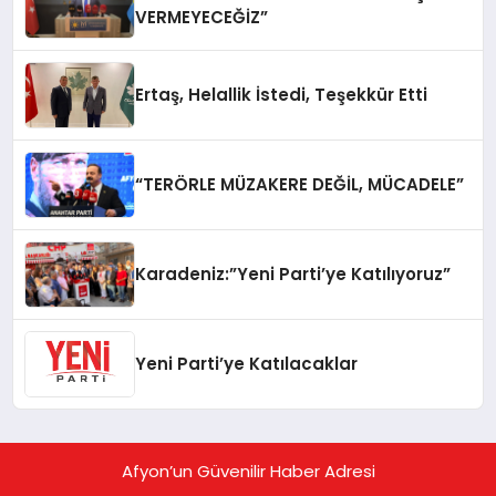
VERMEYECEĞİZ”
Ertaş, Helallik İstedi, Teşekkür Etti
“TERÖRLE MÜZAKERE DEĞİL, MÜCADELE”
Karadeniz:”Yeni Parti’ye Katılıyoruz”
Yeni Parti’ye Katılacaklar
Afyon’un Güvenilir Haber Adresi