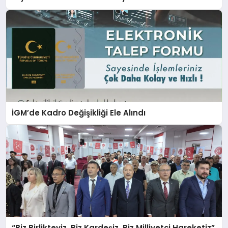
İGM’de Kadro Değişikliği Ele Alındı
“Biz Birlikteyiz, Biz Kardeşiz, Biz Milliyetçi Hareketiz”