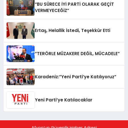
“BU SÜRECE İYİ PARTİ OLARAK GEÇİT
VERMEYECEĞİZ”
Ertaş, Helallik İstedi, Teşekkür Etti
“TERÖRLE MÜZAKERE DEĞİL, MÜCADELE”
Karadeniz:”Yeni Parti’ye Katılıyoruz”
Yeni Parti’ye Katılacaklar
Afyon’un Güvenilir Haber Adresi