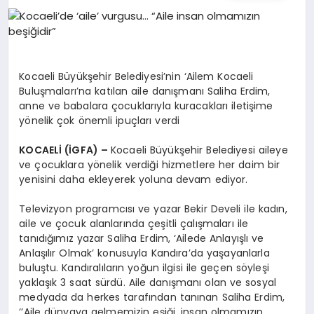
EĞITIM
EKONOMI
Kocaeli Büyükşehir Belediyesi’nin ‘Ailem Kocaeli
Buluşmaları’na katılan aile danışmanı Saliha Erdim,
HABERLER
anne ve babalara çocuklarıyla kuracakları iletişime
yönelik çok önemli ipuçları verdi
KOCAELİ (İGFA) –
Kocaeli Büyükşehir Belediyesi aileye
MAGAZIN
ve çocuklara yönelik verdiği hizmetlere her daim bir
yenisini daha ekleyerek yoluna devam ediyor.
Televizyon programcısı ve yazar Bekir Develi ile kadın,
SAĞLIK
aile ve çocuk alanlarında çeşitli çalışmaları ile
tanıdığımız yazar Saliha Erdim, ‘Ailede Anlayışlı ve
Anlaşılır Olmak’ konusuyla Kandıra’da yaşayanlarla
SPOR
buluştu. Kandıralıların yoğun ilgisi ile geçen söyleşi
yaklaşık 3 saat sürdü. Aile danışmanı olan ve sosyal
medyada da herkes tarafından tanınan Saliha Erdim,
‘’Aile dünyaya gelmemizin eşiği, insan olmamızın
TEKNOLOJI