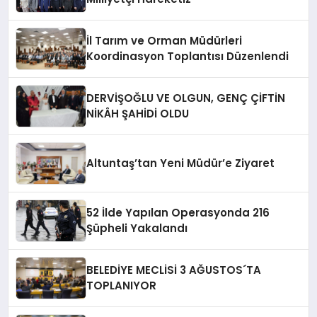
İl Tarım ve Orman Müdürleri
Koordinasyon Toplantısı Düzenlendi
DERVİŞOĞLU VE OLGUN, GENÇ ÇİFTİN
NİKÂH ŞAHİDİ OLDU
Altuntaş’tan Yeni Müdür’e Ziyaret
52 İlde Yapılan Operasyonda 216
Şüpheli Yakalandı
BELEDİYE MECLİSİ 3 AĞUSTOS´TA
TOPLANIYOR