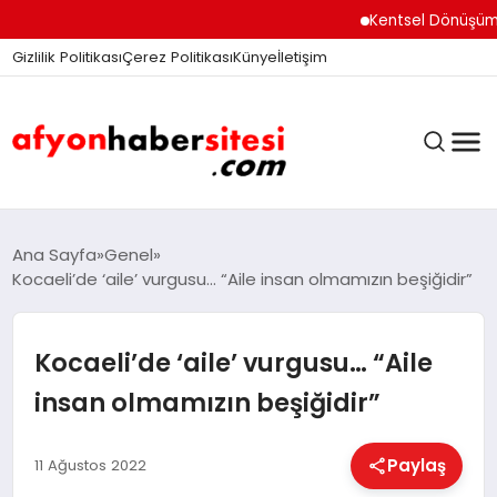
Kentsel Dönüşüm Ofisi 
Gizlilik Politikası
Çerez Politikası
Künye
İletişim
ANASAYFA
Ana Sayfa
Genel
Kocaeli’de ‘aile’ vurgusu… “Aile insan olmamızın beşiğidir”
GÜNDEM
Kocaeli’de ‘aile’ vurgusu… “Aile
insan olmamızın beşiğidir”
DÜNYA
Paylaş
11 Ağustos 2022